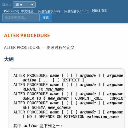
版本：
纠错本页面
PostgreSQL中文社区
问题报告(gitee)
问题报告(github)
搜索
ALTER PROCEDURE
ALTER PROCEDURE — 更改过程的定义
大纲
ALTER PROCEDURE 
name
 [ ( [ [ 
argmode
 ] [ 
argname
 ]
action
 [ ... ] [ RESTRICT ]

ALTER PROCEDURE 
name
 [ ( [ [ 
argmode
 ] [ 
argname
 ]
    RENAME TO 
new_name
ALTER PROCEDURE 
name
 [ ( [ [ 
argmode
 ] [ 
argname
 ]
    OWNER TO { 
new_owner
 | CURRENT_ROLE | CURRENT_
ALTER PROCEDURE 
name
 [ ( [ [ 
argmode
 ] [ 
argname
 ]
    SET SCHEMA 
new_schema
ALTER PROCEDURE 
name
 [ ( [ [ 
argmode
 ] [ 
argname
 ]
    [ NO ] DEPENDS ON EXTENSION 
extension_name
其中 
action
 是下列之一：