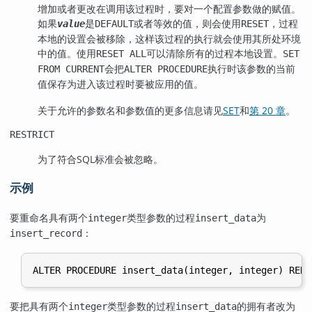
增加或者更改在调用该过程时，要对一个配置参数做的赋值。
如果
是
或者等效的值，则会使用
，过程
value
DEFAULT
RESET
本地的设置会被移除，这样该过程的执行就会使用其所处环境
中的值。使用
可以清除所有的过程本地设置。
RESET ALL
SET
会把
执行时该参数的当前
FROM CURRENT
ALTER PROCEDURE
值保存为进入该过程时要被应用的值。
关于允许的参数名和参数值的更多信息请见
SET
和
第 20 章
。
RESTRICT
为了符合SQL标准会被忽略。
示例
要重命名具有两个
类型参数的过程
为
integer
insert_data
：
insert_record
要把具有两个
类型参数的过程
的拥有者改为
integer
insert_data