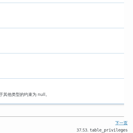
其他类型的约束为 null。
下一页
37.53.
table_privileges