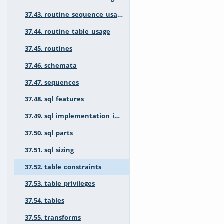
37.43. routine_sequence_usage
37.44. routine_table_usage
37.45. routines
37.46. schemata
37.47. sequences
37.48. sql_features
37.49. sql_implementation_info
37.50. sql_parts
37.51. sql_sizing
37.52. table_constraints
37.53. table_privileges
37.54. tables
37.55. transforms