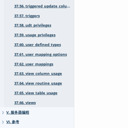
37.56. triggered_update_columns
37.57. triggers
37.58. udt_privileges
37.59. usage_privileges
37.60. user_defined_types
37.61. user_mapping_options
37.62. user_mappings
37.63. view_column_usage
37.64. view_routine_usage
37.65. view_table_usage
37.66. views
V. 服务器编程
❯
VI. 参考
❯