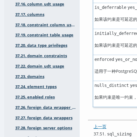
37.16. column_udt_usage
is_deferrable
yes
37.17. columns
如果该约束是可延迟
37.18. constraint_column_usage
initially_deferre
37.19. constraint_table_usage
如果该约束是可延迟
37.20. data_type_privileges
37.21. domain_constraints
enforced
yes_or_n
37.22. domain_udt_usage
适用于一种
PostgreSQ
37.23. domains
nulls_distinct
ye
37.24. element_types
如果约束是唯一约束
37.25. enabled_roles
37.26. foreign_data_wrapper_options
37.27. foreign_data_wrappers
上一页
37.28. foreign_server_options
37.51.
sql_sizing