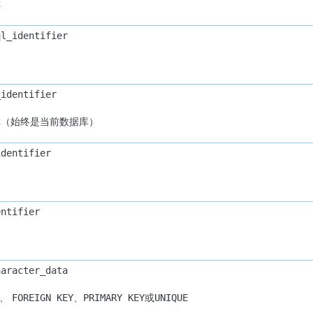
称
ql_identifier
_identifier
称（始终是当前数据库）
identifier
entifier
haracter_data
、
、
或
FOREIGN KEY
PRIMARY KEY
UNIQUE