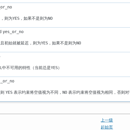
_or_no
的，则为
，如果不是则为
YES
NO
d
yes_or_no
的且初始就被延迟，则为
，如果不是则为
YES
NO
o
L
中不可用的特性（当前总是
）
YES
s_or_no
，则
表示约束将空值视为不同，
表示约束将空值视为相同，否则对于
YES
NO
上一级
起始页