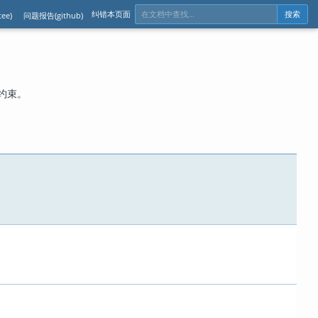
纠错本页面
ee)
问题报告(github)
搜索
约束。