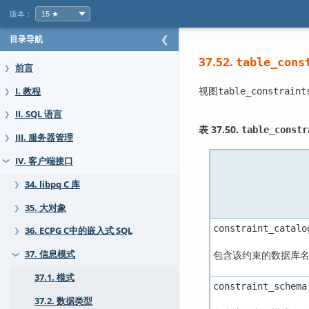
版本：
目录导航
❮
37.52.
table_cons
前言
❯
视图
I. 教程
table_constraint
❯
II. SQL 语言
❯
表 37.50.
table_constr
III. 服务器管理
❯
IV. 客户端接口
❯
34. libpq C 库
❯
35. 大对象
❯
constraint_catalo
36. ECPG C中的嵌入式 SQL
❯
包含该约束的数据库
37. 信息模式
❯
37.1. 模式
constraint_schema
37.2. 数据类型