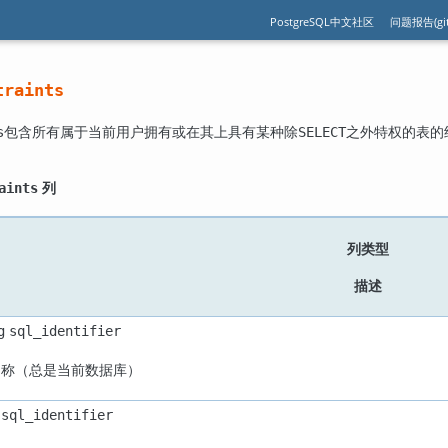
PostgreSQL中文社区
问题报告(git
traints
包含所有属于当前用户拥有或在其上具有某种除
之外特权的表的
s
SELECT
列
aints
列类型
描述
g
sql_identifier
名称（总是当前数据库）
sql_identifier