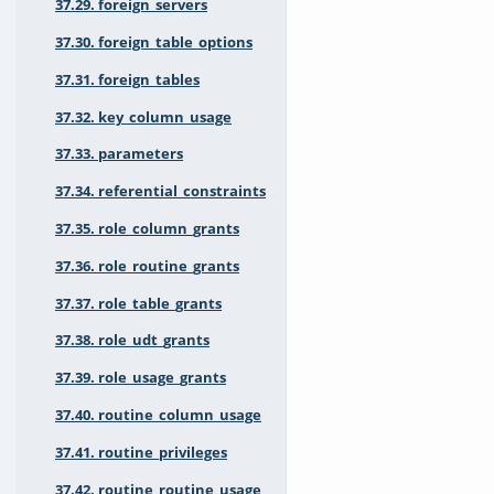
37.29. foreign_servers
37.30. foreign_table_options
37.31. foreign_tables
37.32. key_column_usage
37.33. parameters
37.34. referential_constraints
37.35. role_column_grants
37.36. role_routine_grants
37.37. role_table_grants
37.38. role_udt_grants
37.39. role_usage_grants
37.40. routine_column_usage
37.41. routine_privileges
37.42. routine_routine_usage