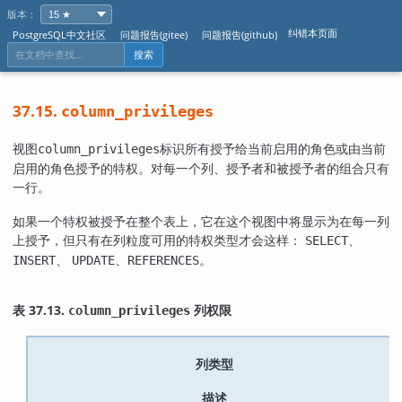
版本：
纠错本页面
PostgreSQL中文社区
问题报告(gitee)
问题报告(github)
搜索
37.15.
column_privileges
视图
标识所有授予给当前启用的角色或由当前
column_privileges
启用的角色授予的特权。对每一个列、授予者和被授予者的组合只有
一行。
如果一个特权被授予在整个表上，它在这个视图中将显示为在每一列
上授予，但只有在列粒度可用的特权类型才会这样：
、
SELECT
、
、
。
INSERT
UPDATE
REFERENCES
表 37.13.
列权限
column_privileges
列类型
描述