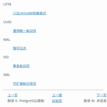
UTF8
八位Unicode转换格式
UUID
通用唯一标识符
WAL
预写日志
XID
事务标识符
XML
可扩展标记语言
上一页
上一级
下一页
附录 K.
PostgreSQL
限制
起始页
附录 M. 术语表