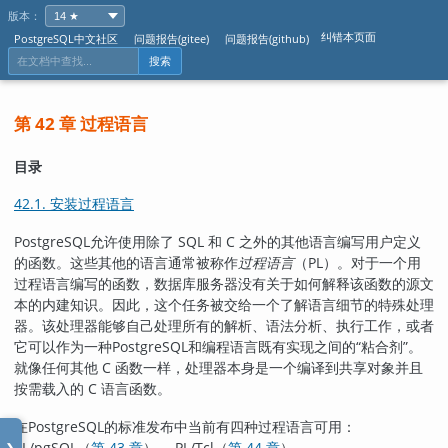
版本：
纠错本页面
PostgreSQL中文社区
问题报告(gitee)
问题报告(github)
搜索
第 42 章 过程语言
目录
42.1. 安装过程语言
PostgreSQL
允许使用除了 SQL 和 C 之外的其他语言编写用户定义
的函数。这些其他的语言通常被称作
过程语言
（
PL
）。对于一个用
过程语言编写的函数，数据库服务器没有关于如何解释该函数的源文
本的内建知识。因此，这个任务被交给一个了解语言细节的特殊处理
器。该处理器能够自己处理所有的解析、语法分析、执行工作，或者
它可以作为一种
PostgreSQL
和编程语言既有实现之间的
“
粘合剂
”
。
就像任何其他 C 函数一样，处理器本身是一个编译到共享对象并且
按需载入的 C 语言函数。
在
PostgreSQL
的标准发布中当前有四种过程语言可用：
PL/pgSQL
（
第 43 章
）、
PL/Tcl
（
第 44 章
）、