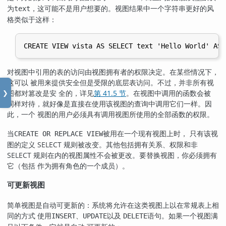
为
，这可能不是用户想要的。视图结果中一个字符串更好的风
text
格类似于这样：
对视图中引用的表的访问由视图拥有者的权限决定。在某些情况下，
这可以 被用来提供安全但是受限的底层表访问。不过，并非所有视
图都对篡改是安 全的，详见
第 41.5 节
。在视图中调用的函数会被
❯
同样对待，就好像是直接在使用该视图的查询中调用它们一样。因
此，一个 视图的用户必须具有调用视图所使用的全部函数的权限。
当
被用在一个现有视图上时， 只有该视
CREATE OR REPLACE VIEW
图的定义 SELECT 规则被改变。其他包括拥有关系、权限和非
SELECT 规则在内的视图属性不会被更改。要替换视图，你必须拥有
它（包括 作为拥有角色的一个成员）。
可更新视图
简单视图是自动可更新的：系统将允许在这类视图上以在常规表上相
同的方式 使用
、
以及
语句。如果一个视图满
INSERT
UPDATE
DELETE