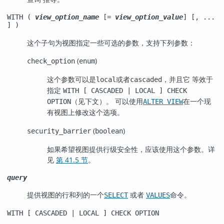
WITH (
view_option_name
[=
view_option_value
] [, ...
] )
这个子句为视图指定一些可选的参数，支持下列参数：
(
)
check_option
enum
这个参数可以是
或者
，并且它 等效于
local
cascaded
指定
WITH [ CASCADED | LOCAL ] CHECK
（见下文）。 可以使用
在一个现
OPTION
ALTER VIEW
有视图上修改这个选项。
(
)
security_barrier
boolean
如果希望视图提供行级安全性，应该使用这个参数。详
见
第 41.5 节
。
query
提供视图的行和列的一个
或者
命令。
SELECT
VALUES
WITH [ CASCADED | LOCAL ] CHECK OPTION