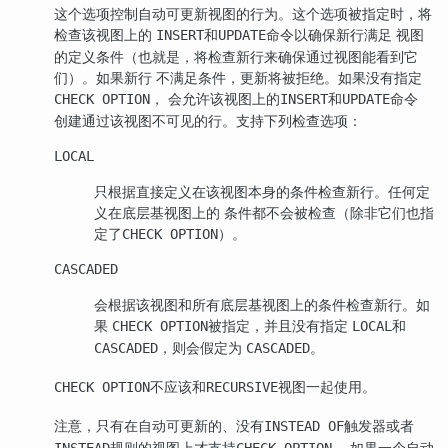
这个选项控制自动可更新视图的行为。这个选项被指定时，将
检查该视图上的
和
命令以确保新行满足 视图
INSERT
UPDATE
的定义条件（也就是，将检查新行来确保通过视图能看到它
们）。如果新行 不满足条件，更新将被拒绝。如果没有指定
， 会允许该视图上的
和
命令
CHECK OPTION
INSERT
UPDATE
创建通过该视图不可见的行。支持下列检查选项：
LOCAL
只根据直接定义在该视图本身的条件检查新行。任何定
义在底层基视图上的 条件都不会被检查（除非它们也指
定了
）。
CHECK OPTION
CASCADED
会根据该视图和所有底层基视图上的条件检查新行。如
果
被指定，并且没有指定
和
CHECK OPTION
LOCAL
，则会假定为
。
CASCADED
CASCADED
不应该和
视图一起使用。
CHECK OPTION
RECURSIVE
注意，只有在自动可更新的、没有
触发器或者
INSTEAD OF
规则的视图上才支持
。 如果一个自动
INSTEAD
CHECK OPTION