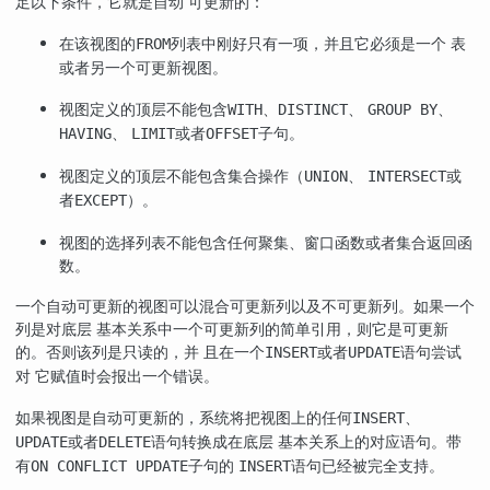
足以下条件，它就是自动 可更新的：
在该视图的
列表中刚好只有一项，并且它必须是一个 表
FROM
或者另一个可更新视图。
视图定义的顶层不能包含
、
、
、
WITH
DISTINCT
GROUP BY
、
或者
子句。
HAVING
LIMIT
OFFSET
视图定义的顶层不能包含集合操作（
、
或
UNION
INTERSECT
者
）。
EXCEPT
视图的选择列表不能包含任何聚集、窗口函数或者集合返回函
数。
一个自动可更新的视图可以混合可更新列以及不可更新列。如果一个
列是对底层 基本关系中一个可更新列的简单引用，则它是可更新
的。否则该列是只读的，并 且在一个
或者
语句尝试
INSERT
UPDATE
对 它赋值时会报出一个错误。
如果视图是自动可更新的，系统将把视图上的任何
、
INSERT
或者
语句转换成在底层 基本关系上的对应语句。带
UPDATE
DELETE
有
子句的
语句已经被完全支持。
ON CONFLICT UPDATE
INSERT