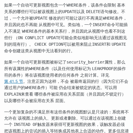
如果一个自动可更新视图包含一个
条件，该条件会限制 基本
WHERE
关系的哪些行可以被该视图上的
以及
语句修改。不
UPDATE
DELETE
过，一个允许被
修改的行可能让该行不再满足
条件，
UPDATE
WHERE
并且因此也不再能 从视图中可见。类似地，一个
命令可能插
INSERT
入不满足
条件的基本关系行，并且因此从视图中也看不到这
WHERE
些行 （
可能会类似地影响无法通过该视图见
ON CONFLICT UPDATE
到的现有行）。
可以被用来阻止
和
CHECK OPTION
INSERT
UPDATE
命令创建这类从视图中无法看到的行。
如果一个自动可更新视图被标记了
属性，那么
security_barrier
所有该属性的
条件（以及任何使用标记为
的操作
WHERE
LEAKPROOF
符的条件）将在该视图使用者的任何条件 之前计算。详见
第 41.5 节
。注意正因为这样，不会 被最终返回的行（因为它们不会
通过用户的
条件）可能 仍会结束被锁定的状态。可以用
WHERE
来查看 哪些条件被应用在关系层面（并且因此不锁定行）
EXPLAIN
以及哪些不会被应用在关系 层面。
一个更加复杂的不满足所有这些条件的视图默认是只读的：系统将不
允许在 该视图上的插入、更新或者删除。可以通过在该视图上创建
一个
触发器来获得可更新视图的效果，该触发器必须
INSTEAD OF
把该视图上的尝试的插入等转换成其他表上合适的动作。更多信息请