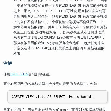
可更新的视图被定义在一个具有
触发器的基视图
INSTEAD OF
之上，那么
可以被 用来检查该自动可
LOCAL CHECK OPTION
更新的视图之上的条件，但具有
触发器的基视图
INSTEAD OF
上的条件不会被检查（一个级联检查选项将不会级联到一个
触发器可更新的视图，并且任何直接定义在一个触发器可更新
视图上的检查 选项将被忽略）。如果该视图或者任何基础关
系具有导致
或
命令被重写的
规则，
INSERT
UPDATE
INSTEAD
那么在被重写的查询中将忽略所有检查选项， 包括任何来自
于定义在带有
规则的关系之上的自动 可更新视图的
INSTEAD
检查。
注解
使用
语句删除视图。
DROP VIEW
要小心视图列的名称和类型将会按照你想要的方式指定。例如：
是不好的形式，因为列名默认为
，而且列的数据类型默认
?column?