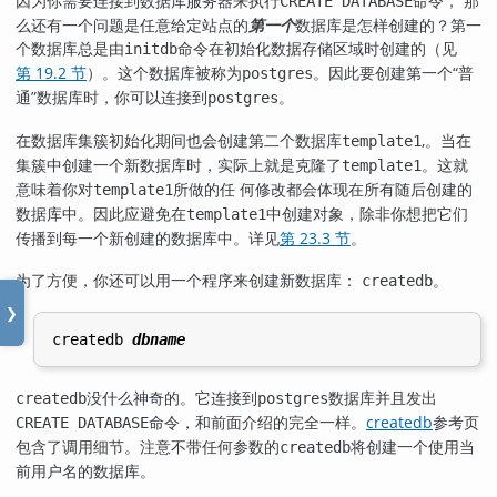
因为你需要连接到数据库服务器来执行
命令， 那
CREATE DATABASE
么还有一个问题是任意给定站点的
第一个
数据库是怎样创建的？第一
个数据库总是由
命令在初始化数据存储区域时创建的（见
initdb
第 19.2 节
）。这个数据库被称为
。因此要创建第一个
“
普
postgres
通
”
数据库时，你可以连接到
。
postgres
在数据库集簇初始化期间也会创建第二个数据库
,
。当在
template1
集簇中创建一个新数据库时，实际上就是克隆了
。这就
template1
意味着你对
所做的任 何修改都会体现在所有随后创建的
template1
数据库中。因此应避免在
中创建对象，除非你想把它们
template1
传播到每一个新创建的数据库中。详见
第 23.3 节
。
为了方便，你还可以用一个程序来创建新数据库：
。
createdb
❯
createdb 
dbname
没什么神奇的。它连接到
数据库并且发出
createdb
postgres
命令，和前面介绍的完全一样。
createdb
参考页
CREATE DATABASE
包含了调用细节。注意不带任何参数的
将创建一个使用当
createdb
前用户名的数据库。