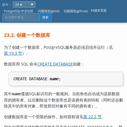
版本：
纠错本页面
PostgreSQL中文社区
问题报告(gitee)
问题报告(github)
搜索
23.2. 创建一个数据库
为了创建一个数据库，
PostgreSQL
服务器必须启动并运行（见
第 19.3 节
）。
数据库用 SQL 命令
CREATE DATABASE
创建：
CREATE DATABASE 
name
其中
遵循
SQL
标识符的一般规则。当前角色自动成为该新数据
name
库的拥有者。以后删除这个数据库也是该拥有者的特权（同时还会删
除其中的所有对象，即使那些对象有不同的拥有者）。
创建数据库是一个受限的操作。如何授权请见
第 22.2 节
。