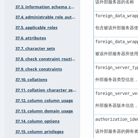
该外部服务器的名称
37.3. information_schema_catalog_name
foreign_data_wrap
37.4. administrable_role_authorizations
包含被该外部服务器
37.5. applicable_roles
37.6. attributes
foreign_data_wrap
37.7. character_sets
被该外部服务器所使
37.8. check_constraint_routine_usage
foreign_server_ty
37.9. check_constraints
外部服务器类型信息
37.10. collations
37.11. collation_character_set_applicability
foreign_server_ve
37.12. column_column_usage
外部服务器版本信息
37.13. column_domain_usage
authorization_ide
37.14. column_options
该外部服务器的拥有
37.15. column_privileges