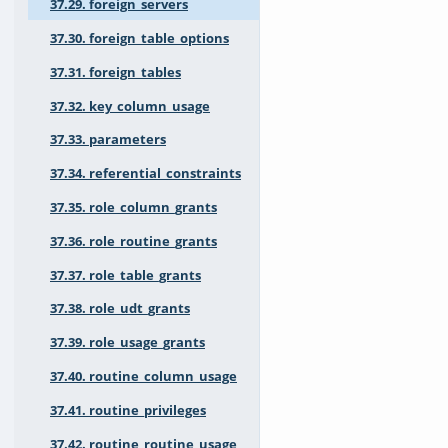
37.29. foreign_servers
37.30. foreign_table_options
37.31. foreign_tables
37.32. key_column_usage
37.33. parameters
37.34. referential_constraints
37.35. role_column_grants
37.36. role_routine_grants
37.37. role_table_grants
37.38. role_udt_grants
37.39. role_usage_grants
37.40. routine_column_usage
37.41. routine_privileges
37.42. routine_routine_usage