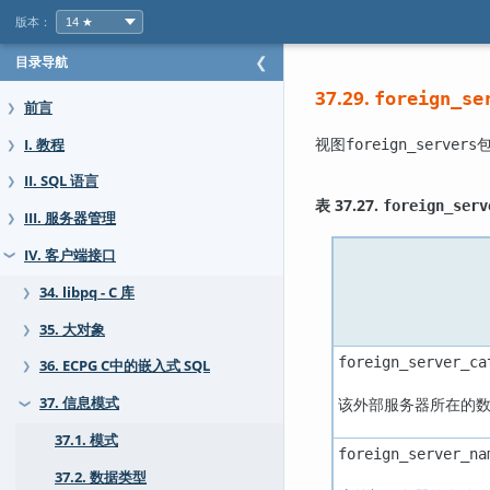
版本：
目录导航
❮
37.29.
foreign_se
前言
❯
视图
I. 教程
foreign_servers
❯
II. SQL 语言
❯
表 37.27.
foreign_serv
III. 服务器管理
❯
IV. 客户端接口
❯
34. libpq - C 库
❯
35. 大对象
❯
foreign_server_ca
36. ECPG C中的嵌入式 SQL
❯
该外部服务器所在的
37. 信息模式
❯
37.1. 模式
foreign_server_na
37.2. 数据类型