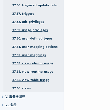
37.56. triggered_update_columns
37.57. triggers
37.58. udt_privileges
37.59. usage_privileges
37.60. user_defined_types
37.61. user_mapping_options
37.62. user_mappings
37.63. view_column_usage
37.64. view_routine_usage
37.65. view_table_usage
37.66. views
V. 服务器编程
❯
VI. 参考
❯