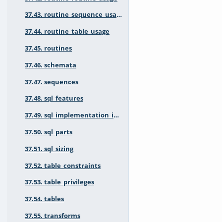
37.43. routine_sequence_usage
37.44. routine_table_usage
37.45. routines
37.46. schemata
37.47. sequences
37.48. sql_features
37.49. sql_implementation_info
37.50. sql_parts
37.51. sql_sizing
37.52. table_constraints
37.53. table_privileges
37.54. tables
37.55. transforms