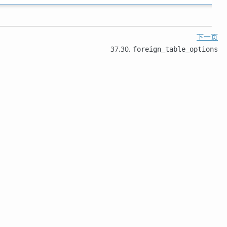
下一页
37.30.
foreign_table_options