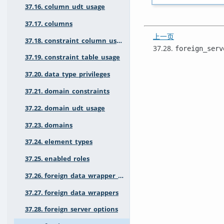
37.16. column_udt_usage
37.17. columns
上一页
37.18. constraint_column_usage
37.28.
foreign_serv
37.19. constraint_table_usage
37.20. data_type_privileges
37.21. domain_constraints
37.22. domain_udt_usage
37.23. domains
37.24. element_types
37.25. enabled_roles
37.26. foreign_data_wrapper_options
37.27. foreign_data_wrappers
37.28. foreign_server_options