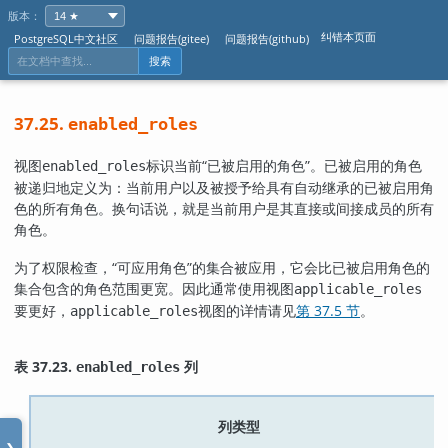
版本：
纠错本页面
PostgreSQL中文社区
问题报告(gitee)
问题报告(github)
搜索
37.25.
enabled_roles
视图
标识当前
“
已被启用的角色
”
。已被启用的角色
enabled_roles
被递归地定义为：当前用户以及被授予给具有自动继承的已被启用角
色的所有角色。换句话说，就是当前用户是其直接或间接成员的所有
角色。
为了权限检查，
“
可应用角色
”
的集合被应用，它会比已被启用角色的
集合包含的角色范围更宽。因此通常使用视图
applicable_roles
要更好，
视图的详情请见
第 37.5 节
。
applicable_roles
表 37.23.
列
enabled_roles
列类型