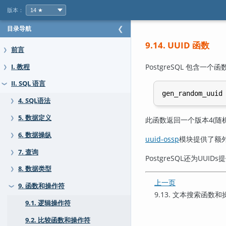
版本：
目录导航
❮
9.14. UUID 函数
前言
❯
PostgreSQL
包含一个函数来
I. 教程
❯
II. SQL 语言
❯
gen_random_uuid
4. SQL语法
❯
5. 数据定义
❯
此函数返回一个版本4(随
6. 数据操纵
❯
uuid-ossp
模块提供了额外
7. 查询
❯
PostgreSQL
还为UUIDs
8. 数据类型
❯
上一页
9. 函数和操作符
❯
9.13. 文本搜索函数
9.1. 逻辑操作符
9.2. 比较函数和操作符