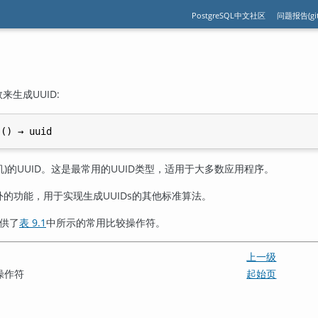
PostgreSQL中文社区
问题报告(git
生成UUID:
 () → 
uuid
机)的UUID。这是最常用的UUID类型，适用于大多数应用程序。
的功能，用于实现生成UUIDs的其他标准算法。
提供了
表 9.1
中所示的常用比较操作符。
上一级
和操作符
起始页