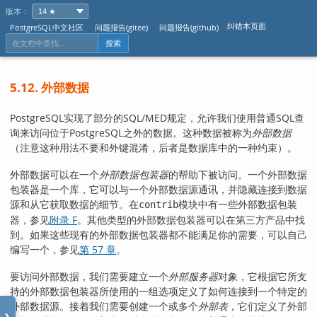
版本：
纠错本页面
PostgreSQL中文社区
问题报告(gitee)
问题报告(github)
搜索
5.12. 外部数据
PostgreSQL
实现了部分的SQL/MED规定，允许我们使用普通SQL查
询来访问位于PostgreSQL之外的数据。这种数据被称为
外部数据
（注意这种用法不要和外键混淆，后者是数据库中的一种约束）。
外部数据可以在一个
外部数据包装器
的帮助下被访问。一个外部数据
包装器是一个库，它可以与一个外部数据源通讯，并隐藏连接到数据
源和从它获取数据的细节。在
模块中有一些外部数据包装
contrib
器，参见
附录 F
。其他类型的外部数据包装器可以在第三方产品中找
到。如果这些现有的外部数据包装器都不能满足你的需要，可以自己
编写一个，参见
第 57 章
。
要访问外部数据，我们需要建立一个
外部服务器
对象，它根据它所支
持的外部数据包装器所使用的一组选项定义了如何连接到一个特定的
外部数据源。接着我们需要创建一个或多个
外部表
，它们定义了外部