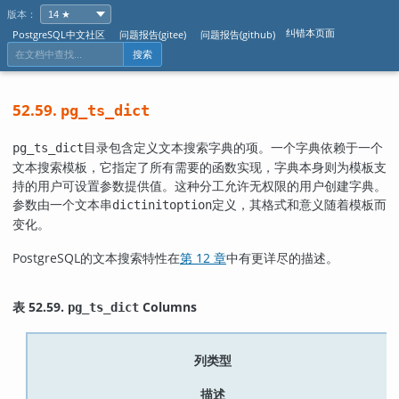
版本：
纠错本页面
PostgreSQL中文社区
问题报告(gitee)
问题报告(github)
搜索
52.59.
pg_ts_dict
目录包含定义文本搜索字典的项。一个字典依赖于一个
pg_ts_dict
文本搜索模板，它指定了所有需要的函数实现，字典本身则为模板支
持的用户可设置参数提供值。这种分工允许无权限的用户创建字典。
参数由一个文本串
定义，其格式和意义随着模板而
dictinitoption
变化。
PostgreSQL
的文本搜索特性在
第 12 章
中有更详尽的描述。
表 52.59.
Columns
pg_ts_dict
列类型
描述