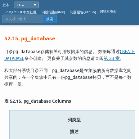
版本：
纠错本页面
PostgreSQL中文社区
问题报告(gitee)
问题报告(github)
搜索
52.15.
pg_database
目录
存储有关可用数据库的信息。 数据库通过
pg_database
CREATE
命令创建。 更多关于其参数的信息请查阅
第 23 章
。
DATABASE
和大部分系统目录不同，
是在集簇的所有数据库之间
pg_database
共享的：在一个集簇中只有一份
拷贝，而不是每个数
pg_database
据库一份。
表 52.15.
Columns
pg_database
列类型
描述