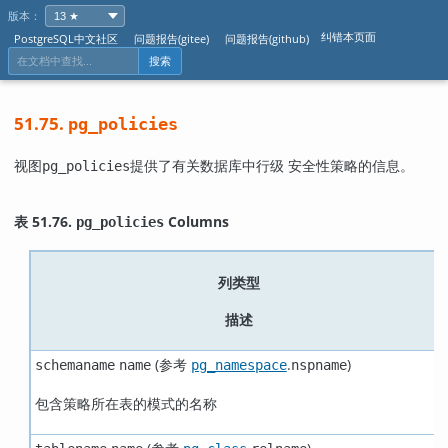
版本：
纠错本页面
PostgreSQL中文社区
问题报告(gitee)
问题报告(github)
搜索
51.75.
pg_policies
视图
提供了有关数据库中行级 安全性策略的信息。
pg_policies
表 51.76.
Columns
pg_policies
列类型
描述
(参考
.
)
schemaname
name
pg_namespace
nspname
包含策略所在表的模式的名称