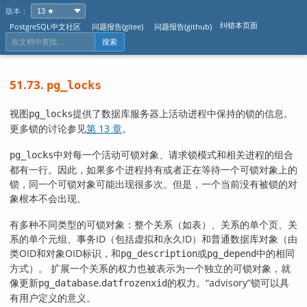
版本：
纠错本页面
PostgreSQL中文社区
问题报告(gitee)
问题报告(github)
搜索
51.73.
pg_locks
视图
提供了数据库服务器上活动进程中保持的锁的信息。
pg_locks
更多锁的讨论参见
第 13 章
。
中对每一个活动可锁对象、请求锁模式和相关进程的组合
pg_locks
都有一行。因此，如果多个进程持有或者正在等待一个可锁对象上的
锁，同一个可锁对象可能出现很多次。但是，一个当前没有被锁的对
象根本不会出现。
有多种不同类型的可锁对象：整个关系（如表）、关系的单个页、关
系的单个元组、事务ID（包括虚拟和永久ID）和普通数据库对象（由
类OID和对象OID标识，和
或
中的相同
pg_description
pg_depend
方式）。 扩展一个关系的权力也被表示为一个独立的可锁对象，就
像更新
.
的权力。
“
advisory
”
锁可以具
pg_database
datfrozenxid
有用户定义的意义。