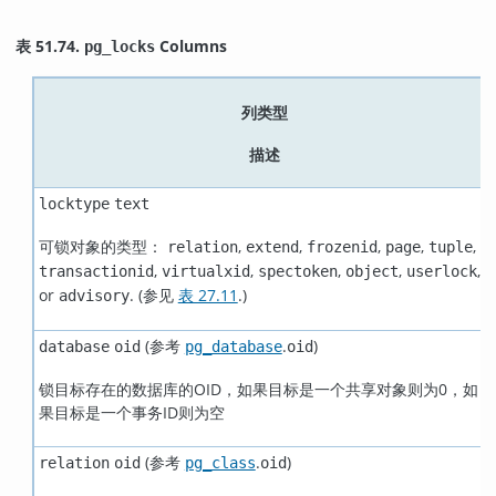
表 51.74.
Columns
pg_locks
列类型
描述
locktype
text
可锁对象的类型：
,
,
,
,
,
relation
extend
frozenid
page
tuple
,
,
,
,
,
transactionid
virtualxid
spectoken
object
userlock
or
. (参见
表 27.11
.)
advisory
(参考
.
)
database
oid
pg_database
oid
锁目标存在的数据库的OID，如果目标是一个共享对象则为0，如
果目标是一个事务ID则为空
(参考
.
)
relation
oid
pg_class
oid