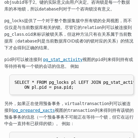
等于2。键的实际意义由用户决定。咨询锁是每一个数据
objsubid
库的本地锁，所以
列对于一个咨询锁没有意义。
database
提供了一个对于整个数据集簇中所有锁的全局视图，而不
pg_locks
仅仅是与当前数据库相关的锁。尽管它的
列可以被连接到
relation
.
来标识被锁关系，但这种方法只有在关系属于当前数
pg_class
oid
据库（
列是当前数据库OID或者0的锁对应的关系）的情况
database
下才会得到正确的结果。
列可以被连接到
视图的
列来得到持有或
pid
pg_stat_activity
pid
等待持有每一个锁的会话的信息。 例如
SELECT * FROM pg_locks pl LEFT JOIN pg_stat_activit
另外，如果正在使用预备事务，
列可以被连
virtualtransaction
接到
视图的
列来得到持有该锁的
pg_prepared_xacts
transaction
预备事务的信息（一个预备事务不可能正在等待一个锁，但它在运行
中会一直持有已获得的锁）。 例如：