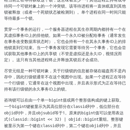
待同一个可锁对象上的一个冲突锁。该等待进程将一直休眠直到其他
锁被释放（或者一个死锁状态被检测到）。单个进程在同一时间只能
等待最多一个锁。
贯穿一个事务的运行，一个服务器进程在其生存周期内都持有一个在
其虚拟事务ID上的排他锁。如果一个永久ID被分配给事务（通常发生
在事务改变数据库状态时），它也会持有一个在其永久事务ID上的排
他锁直到它结束。当一个事务发现它需要等待另一个事务，它也会尝
试获取其他事务ID上的共享锁（不管是虚拟还是永久ID，视情况而
定）。这只有当其他进程终止并释放其锁后才会成功。
尽管元组是一种可锁对象，关于行级锁的信息被存储在磁盘而不是内
存中，因此行级锁通常不在这个视图中出现。如果一个进程正在等待
一个行级锁，它通常在这个视图中出现，并且表示形式为正在等待已
持有该行级锁的永久事务ID上的锁。
咨询锁可以在由一个单一
值或两个整形值构成的键上获取。
bigint
一个
键被显示为其高位部分在
列中，低位部分在
bigint
classid
列中，并且
等于1。原来的
值可以使用表达
objid
objsubid
bigint
式
重组。整形键
(classid::bigint << 32) | objid::bigint
被显示为第一个键在
列中，第二个键在
列中，并且
classid
objid