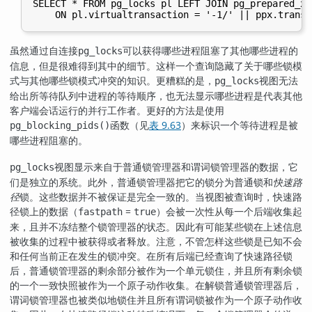
SELECT * FROM pg_locks pl LEFT JOIN pg_prepared_xac
虽然通过自连接
可以获得哪些进程阻塞了其他哪些进程的
pg_locks
信息，但是很难得到其中的细节。这样一个查询隐藏了关于哪些锁模
式与其他哪些锁模式冲突的知识。更糟糕的是，
视图无法
pg_locks
给出所等待队列中进程的等待顺序，也无法显示哪些进程是代表其他
客户端会话运行的并行工作者。更好的方法是使用
函数（见
表 9.63
）来标识一个等待进程是被
pg_blocking_pids()
哪些进程阻塞的。
视图显示来自于普通锁管理器和谓词锁管理器的数据，它
pg_locks
们是独立的系统。此外，普通锁管理器把它的锁分为普通锁和
快速路
径
锁。这些数据并不被保证是完全一致的。当视图被查询时，快速路
径锁上的数据（
=
）会被一次性从每一个后端收集起
fastpath
true
来，且并不冻结整个锁管理器的状态。因此有可能某些锁在上述信息
被收集的过程中被获得或者释放。注意，不管怎样这些锁是已知不会
和任何当前正在发生的锁冲突。在所有后端已经查询了快速路径锁
后，普通锁管理器的剩余部分被作为一个单元锁住，并且所有剩余锁
的一个一致快照被作为一个原子动作收集。在解锁普通锁管理器后，
谓词锁管理器也被类似地锁住并且所有谓词锁被作为一个原子动作收