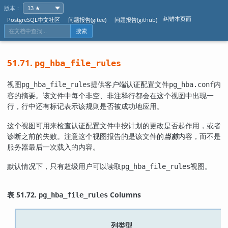
版本：
纠错本页面
PostgreSQL中文社区
问题报告(gitee)
问题报告(github)
搜索
51.71.
pg_hba_file_rules
视图
提供客户端认证配置文件
内
pg_hba_file_rules
pg_hba.conf
容的摘要。该文件中每个非空、非注释行都会在这个视图中出现一
行，行中还有标记表示该规则是否被成功地应用。
这个视图可用来检查认证配置文件中按计划的更改是否起作用，或者
诊断之前的失败。注意这个视图报告的是该文件的
当前
内容，而不是
服务器最后一次载入的内容。
默认情况下，只有超级用户可以读取
视图。
pg_hba_file_rules
表 51.72.
Columns
pg_hba_file_rules
列类型