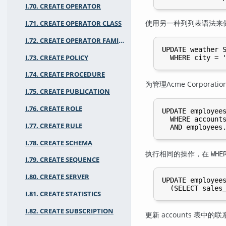
I.70. CREATE OPERATOR
使用另一种列列表语法来
I.71. CREATE OPERATOR CLASS
I.72. CREATE OPERATOR FAMILY
UPDATE weather S
I.73. CREATE POLICY
I.74. CREATE PROCEDURE
为管理Acme Corpor
I.75. CREATE PUBLICATION
I.76. CREATE ROLE
UPDATE employees
  WHERE accounts
I.77. CREATE RULE
I.78. CREATE SCHEMA
执行相同的操作，在
WHE
I.79. CREATE SEQUENCE
I.80. CREATE SERVER
UPDATE employees
I.81. CREATE STATISTICS
I.82. CREATE SUBSCRIPTION
更新 accounts 表