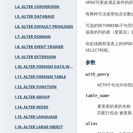
更改满足条件的所
UPDATE
I.4. ALTER CONVERSION
有两种方法使用包含在数
I.5. ALTER DATABASE
可选的
子句导
RETURNING
I.6. ALTER DEFAULT PRIVILEGES
该表的列的新（更新后）
I.7. ALTER DOMAIN
你必须拥有该表上的
UPDA
I.8. ALTER EVENT TRIGGER
特权。
SELECT
I.9. ALTER EXTENSION
参数
I.10. ALTER FOREIGN DATA WRAPPER
with_query
I.11. ALTER FOREIGN TABLE
子句允许你指
WITH
I.12. ALTER FUNCTION
table_name
I.13. ALTER GROUP
要更新的表的名称
I.14. ALTER INDEX
匹配行也会 被更
I.15. ALTER LANGUAGE
alias
I.16. ALTER LARGE OBJECT