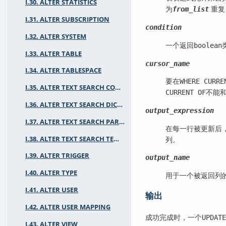
I.30. ALTER STATISTICS
为
重复
from_list
I.31. ALTER SUBSCRIPTION
condition
I.32. ALTER SYSTEM
一个返回
boolean
I.33. ALTER TABLE
cursor_name
I.34. ALTER TABLESPACE
要在
WHERE CURRE
I.35. ALTER TEXT SEARCH CONFIGURATION
不能
CURRENT OF
I.36. ALTER TEXT SEARCH DICTIONARY
output_expression
I.37. ALTER TEXT SEARCH PARSER
在每一行被更新后
I.38. ALTER TEXT SEARCH TEMPLATE
列。
I.39. ALTER TRIGGER
output_name
I.40. ALTER TYPE
用于一个被返回列
I.41. ALTER USER
输出
I.42. ALTER USER MAPPING
成功完成时，一个
UPDATE
I.43. ALTER VIEW