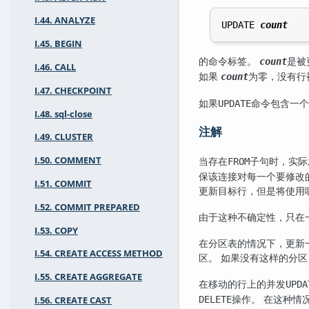
I.44. ANALYZE
UPDATE 
count
I.45. BEGIN
的命令标签。
是被
count
I.46. CALL
如果
为零，没有行
count
I.47. CHECKPOINT
如果
命令包含一个
UPDATE
I.48. sql-close
注解
I.49. CLUSTER
当存在
子句时，实际
I.50. COMMENT
FROM
保该连接对每一个要修改
I.51. COMMIT
更新目标行，但是将使用
I.52. COMMIT PREPARED
由于这种不确定性，只在
I.53. COPY
在分区表的情况下，更新
I.54. CREATE ACCESS METHOD
区。 如果没有这样的分
I.55. CREATE AGGREGATE
在移动的行上的并发
UPDA
操作。 在这种情况
DELETE
I.56. CREATE CAST