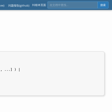
纠错本页面
ee)
问题报告(github)
搜索
, ...] ) |
