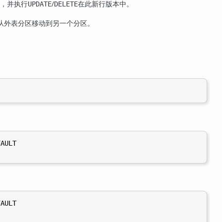
行，并执行
/
在此新行版本中。
UPDATE
DELETE
从外表分区移动到另一个分区。
AULT

AULT
