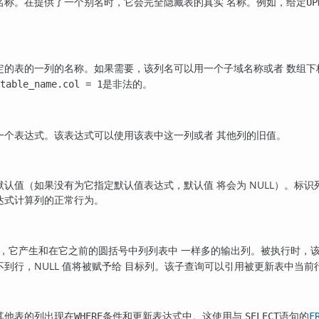
名称。在提供了一个别名时，它会完全隐藏表的真实 名称。例如，给定
UP
定的表的一列的名称。如果需要，该列名可以用一个子域名称或者 数组下
是非法的。
table_name.col = 1
一个表达式。该表达式可以使用该表中这一列或者 其他列的旧值。
认值（如果没有为它指定默认值表达式，默认值 将会为 NULL）。标
达式计算列的正常行为。
，它产生和在它之前的圆括号中列列表中 一样多的输出列。被执行时，
到行，NULL 值将被赋予给 目标列。该子查询可以引用被更新表中当前
其他表的列出现在
条件和更新表达式中。这使用与
语句的
WHERE
SELECT
F