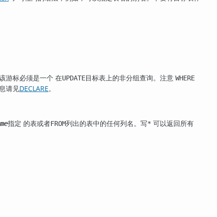
该游标必须是一个 在
目标表上的非分组查询。注意
UPDATE
WHERE
信息请见
DECLARE
。
指定 的表或者
列出的表中的任何列名。写
可以返回所有
me
FROM
*