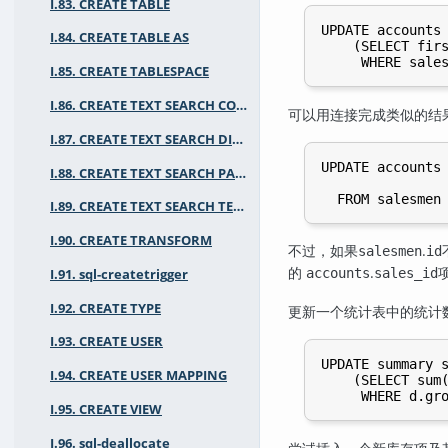
I.83. CREATE TABLE
UPDATE accounts 
I.84. CREATE TABLE AS
    (SELECT firs
I.85. CREATE TABLESPACE
I.86. CREATE TEXT SEARCH CONFIGURATION
可以用连接完成类似的结
I.87. CREATE TEXT SEARCH DICTIONARY
UPDATE accounts 
I.88. CREATE TEXT SEARCH PARSER
                
I.89. CREATE TEXT SEARCH TEMPLATE
I.90. CREATE TRANSFORM
不过，如果
.
salesmen
id
的
.
accounts
sales_id
I.91. sql-createtrigger
I.92. CREATE TYPE
更新一个统计表中的统计
I.93. CREATE USER
UPDATE summary s
I.94. CREATE USER MAPPING
    (SELECT sum(
I.95. CREATE VIEW
I.96. sql-deallocate