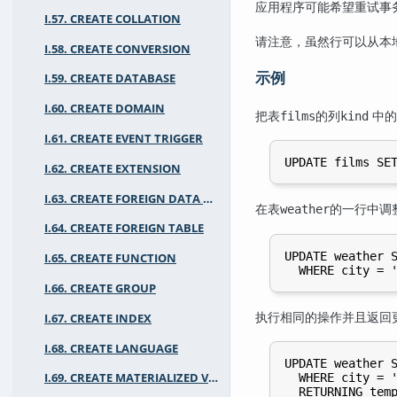
应用程序可能希望重试事务
I.57. CREATE COLLATION
请注意，虽然行可以从本
I.58. CREATE CONVERSION
示例
I.59. CREATE DATABASE
I.60. CREATE DOMAIN
把表
的列
中的
films
kind
I.61. CREATE EVENT TRIGGER
I.62. CREATE EXTENSION
I.63. CREATE FOREIGN DATA WRAPPER
在表
的一行中调
weather
I.64. CREATE FOREIGN TABLE
UPDATE weather S
I.65. CREATE FUNCTION
I.66. CREATE GROUP
执行相同的操作并且返回
I.67. CREATE INDEX
I.68. CREATE LANGUAGE
UPDATE weather S
  WHERE city = '
I.69. CREATE MATERIALIZED VIEW