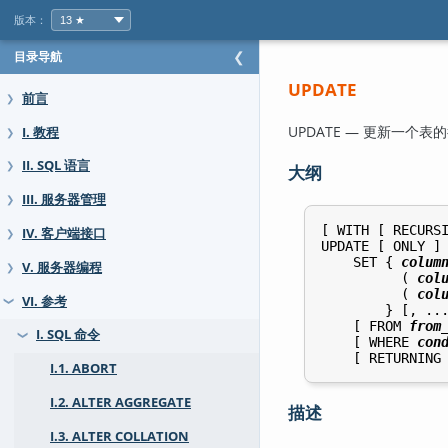
版本：
目录导航
❮
UPDATE
前言
❯
UPDATE — 更新一个表
I. 教程
❯
II. SQL 语言
❯
大纲
III. 服务器管理
❯
[ WITH [ RECURS
IV. 客户端接口
❯
UPDATE [ ONLY ]
    SET { 
colum
V. 服务器编程
❯
          ( 
col
          ( 
col
VI. 参考
❯
        } [, ...
    [ FROM 
from
I. SQL 命令
❯
    [ WHERE 
con
    [ RETURNING
I.1. ABORT
I.2. ALTER AGGREGATE
描述
I.3. ALTER COLLATION