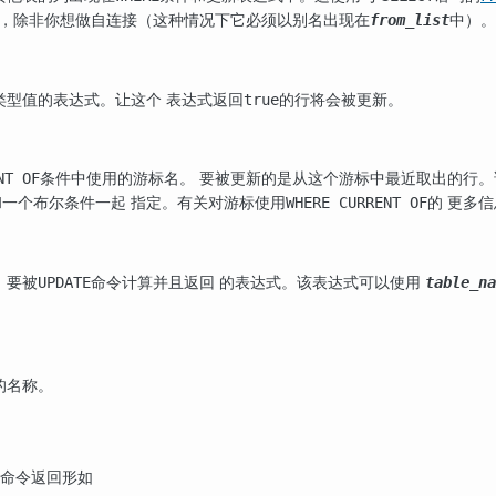
，除非你想做自连接（这种情况下它必须以别名出现在
中）。
from_list
类型值的表达式。让这个 表达式返回
的行将会被更新。
true
条件中使用的游标名。 要被更新的是从这个游标中最近取出的行。
NT OF
和一个布尔条件一起 指定。有关对游标使用
的 更多
WHERE CURRENT OF
，要被
命令计算并且返回 的表达式。该表达式可以使用
UPDATE
table_na
的名称。
命令返回形如