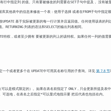
有行中指定列 的值。只有要被修改的列需要在
子句中提及， 没有被
SET
据库其他表中的信息来修改一个表：使用子选择 或者在
子句中指定额
FROM
致
基于实际被更新的每一行计算并且返回值。任何使用该表的列
UPDATE
值。
列表的语法和
的输出列表相同。
RETURNING
SELECT
特权，或者至少拥有 要被更新的列上的该特权。如果任何一列的值需
TE
定一个或者更多个在
中可用其名称引用的子查询。详见
第 7.8 节
UPDATE
（可以是模式限定的）。如果在表名前指定了
，只会更新所提及表
ONLY
新。可选地，在表名之后指定
可以显式地指示要 把后代表也包括在内。
*