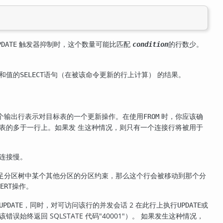
触发器抑制时，这个数量可能比匹配
的行数少。
PDATE
condition
列和值的
语句（在被该命令更新的行上计算） 的结果。
SELECT
个输出行表示对目标表的一个更新操作。在使用
时，你应该确
FROM
表的多于一行上。如果发 生这种情况，则只有一个连接行将被用于
连接慢。
足分区树中某个其他分区的分区约束，那么这个行会被移动到那个分
操作。
ERT
，同时，对可访问该行的并发会话 2 在此行上执行
或
UPDATE
UPDATE
始终返回 SQLSTATE 代码"40001"）。 如果发生这种情况，