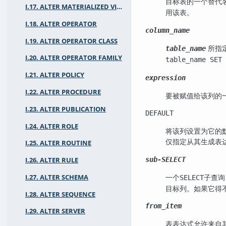
目标表的一个替代
I.17. ALTER MATERIALIZED VIEW
用该表。
I.18. ALTER OPERATOR
column_name
I.19. ALTER OPERATOR CLASS
所指
table_name
I.20. ALTER OPERATOR FAMILY
table_name SET 
I.21. ALTER POLICY
expression
I.22. ALTER PROCEDURE
要被赋值给该列的
I.23. ALTER PUBLICATION
DEFAULT
I.24. ALTER ROLE
将该列设置为它的默
仅指定从其生成表
I.25. ALTER ROUTINE
sub-SELECT
I.26. ALTER RULE
一个
子查询
I.27. ALTER SCHEMA
SELECT
目标列。如果它得不
I.28. ALTER SEQUENCE
from_item
I.29. ALTER SERVER
表表达式允许来自