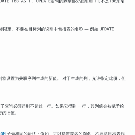
，
语句的剩余部分必须用
而不是
来引
DATE foo AS f
UPDATE
f
foo
标限定。不要在目标列的说明中包括表的名称 — 例如
UPDATE
识列将设置为关联序列生成的新值。 对于生成的列，允许指定此项，但
该子查询必须得到不超过一行。如果它得到 一行，其列值会被赋予给
行的旧值。
子句相同的语法；例如，可以指定表名的别名。不要将目标表作
ROM