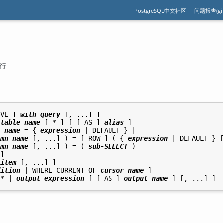
PostgreSQL中文社区
问题报告(git
的行
IVE ] 
with_query
 [, ...] ]

 
table_name
 [ * ] [ [ AS ] 
alias
 ]

n_name
 = { 
expression
 | DEFAULT } |

umn_name
 [, ...] ) = [ ROW ] ( { 
expression
 | DEFAULT } [
umn_name
 [, ...] ) = ( 
sub-SELECT
 )

]

_item
 [, ...] ]

dition
 | WHERE CURRENT OF 
cursor_name
 ]

 * | 
output_expression
 [ [ AS ] 
output_name