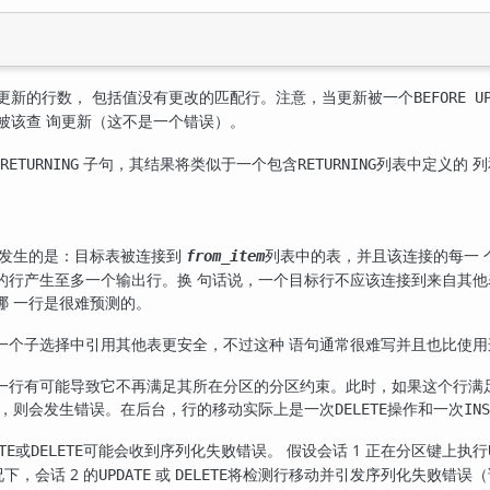
更新的行数， 包括值没有更改的匹配行。注意，当更新被一个
BEFORE U
被该查 询更新（这不是一个错误）。
子句，其结果将类似于一个包含
列表中定义的 
RETURNING
RETURNING
发生的是：目标表被连接到
列表中的表，并且该连接的每一 
from_item
的行产生至多一个输出行。换 句话说，一个目标行不应该连接到来自其他
哪 一行是很难预测的。
一个子选择中引用其他表更安全，不过这种 语句通常很难写并且也比使用
一行有可能导致它不再满足其所在分区的分区约束。此时，如果这个行满
区，则会发生错误。在后台，行的移动实际上是一次
操作和一次
DELETE
INS
或
可能会收到序列化失败错误。 假设会话 1 正在分区键上执行
TE
DELETE
下，会话 2 的
或
将检测行移动并引发序列化失败错误（该错误
UPDATE
DELETE