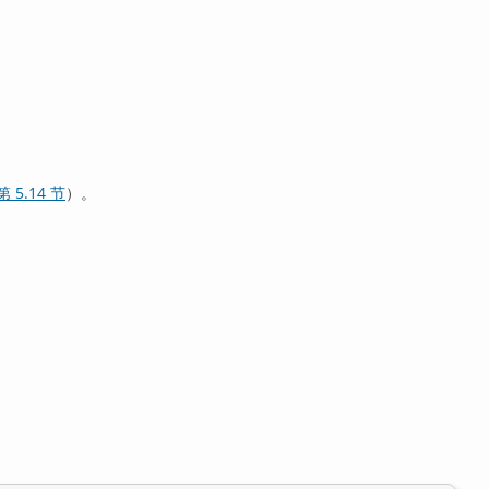
第 5.14 节
）。