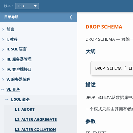
版本：
目录导航
❮
DROP SCHEMA
前言
❯
DROP SCHEMA — 移
I. 教程
❯
II. SQL 语言
❯
大纲
III. 服务器管理
❯
DROP SCHEMA [ I
IV. 客户端接口
❯
V. 服务器编程
❯
描述
VI. 参考
❯
从数据库中
DROP SCHEMA
I. SQL 命令
❯
一个模式只能由其拥有者
I.1. ABORT
I.2. ALTER AGGREGATE
参数
I.3. ALTER COLLATION
IF EXISTS