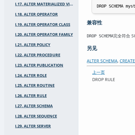
I.17. ALTER MATERIALIZED VIEW
I.18. ALTER OPERATOR
兼容性
I.19. ALTER OPERATOR CLASS
I.20. ALTER OPERATOR FAMILY
完全符合 
DROP SCHEMA
I.21. ALTER POLICY
另见
I.22. ALTER PROCEDURE
ALTER SCHEMA
,
CREAT
I.23. ALTER PUBLICATION
上一页
I.24. ALTER ROLE
DROP RULE
I.25. ALTER ROUTINE
I.26. ALTER RULE
I.27. ALTER SCHEMA
I.28. ALTER SEQUENCE
I.29. ALTER SERVER