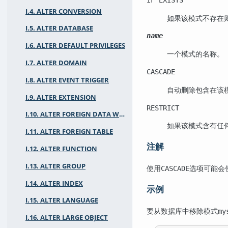
I.4. ALTER CONVERSION
如果该模式不存在
I.5. ALTER DATABASE
name
I.6. ALTER DEFAULT PRIVILEGES
一个模式的名称。
I.7. ALTER DOMAIN
CASCADE
I.8. ALTER EVENT TRIGGER
自动删除包含在该
I.9. ALTER EXTENSION
RESTRICT
I.10. ALTER FOREIGN DATA WRAPPER
如果该模式含有任
I.11. ALTER FOREIGN TABLE
注解
I.12. ALTER FUNCTION
I.13. ALTER GROUP
使用
选项可能会
CASCADE
I.14. ALTER INDEX
示例
I.15. ALTER LANGUAGE
要从数据库中移除模式
my
I.16. ALTER LARGE OBJECT