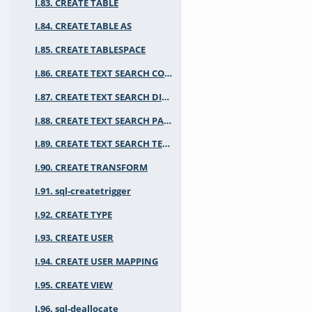
I.83. CREATE TABLE
I.84. CREATE TABLE AS
I.85. CREATE TABLESPACE
I.86. CREATE TEXT SEARCH CONFIGURATION
I.87. CREATE TEXT SEARCH DICTIONARY
I.88. CREATE TEXT SEARCH PARSER
I.89. CREATE TEXT SEARCH TEMPLATE
I.90. CREATE TRANSFORM
I.91. sql-createtrigger
I.92. CREATE TYPE
I.93. CREATE USER
I.94. CREATE USER MAPPING
I.95. CREATE VIEW
I.96. sql-deallocate