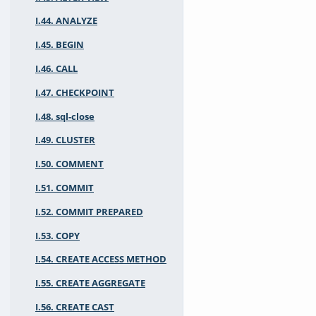
I.44. ANALYZE
I.45. BEGIN
I.46. CALL
I.47. CHECKPOINT
I.48. sql-close
I.49. CLUSTER
I.50. COMMENT
I.51. COMMIT
I.52. COMMIT PREPARED
I.53. COPY
I.54. CREATE ACCESS METHOD
I.55. CREATE AGGREGATE
I.56. CREATE CAST