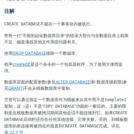
注解
不能在一个事务块内被执行。
CREATE DATABASE
带有一行
“
不能初始化数据库目录
”
的错误大部分与在数据目录上权限
不足、磁盘满或其他文件系统问题有关。
使用
DROP DATABASE
移除一个数据库。
程序
createdb
是这个命令的一个包装器程序，为了使用方便而提
供。
数据库层面的配置参数(参见
ALTER DATABASE
)和 数据库级权限(参
见
GRANT
)不会从模板数据库中复制。
尽管可以通过指定一个数据库作为模板来从其中而不是
template1
复制，这（还）不是
“
”
功能的一般目的。主要的限
COPY DATABASE
制是在模板数据库被拷贝期间其他会话不能连接到它。如果
CREATE
启动时还存在任何其他连接，它将失败。否则，到模板数
DATABASE
据库的新连接将被挡在外面直到
完成。详见
CREATE DATABASE
第 22.3 节
。