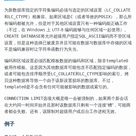
为新数据库指定的字符集编码必须与选定的区域设置（
LC_COLLATE
和
）相兼容。如果区域是
（或者等效的
），那么所
LC_CTYPE
C
POSIX
有编码都被允许，但是对于其他区域设置只有一种编码能正确工作
（不过，在 Windows 上 UTF-8 编码能够与任何区域一起使用）。
将允许超级用户指定
编码而不管区域
CREATE DATABASE
SQL_ASCII
设置，但是这种选择已被废弃并且可能在数据与数据库中存储的区域
不是编码兼容时让字符串函数行为失当。
编码和区域设置必须匹配模板数据的编码和区域，除非
template0
被用作模板。这是因为其他数据库可能包含不匹配指定编码的数据，
或者可能包含排序顺序受
和
影响的索引。拷
LC_COLLATE
LC_CTYPE
贝这种数据将导致一个由于该新设置损坏的数据库。不过，
是不会含有任何可能被影响的数据或索引的。
template0
选项大概是唯一会被强制的，如果两个新会话
CONNECTION LIMIT
在大约同一时间开始并且那时该数据库只剩有一个连接
“
槽
”
，可能两
者都会失败。还有，该限制对超级用户或后台工作进程无效。
例子