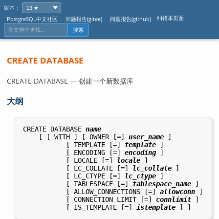
版本：
纠错本页面
PostgreSQL中文社区
问题报告(gitee)
问题报告(github)
搜索
CREATE DATABASE
CREATE DATABASE — 创建一个新数据库
大纲
CREATE DATABASE 
name
    [ [ WITH ] [ OWNER [=] 
user_name
 ]

           [ TEMPLATE [=] 
template
 ]

           [ ENCODING [=] 
encoding
 ]

           [ LOCALE [=] 
locale
 ]

           [ LC_COLLATE [=] 
lc_collate
 ]

           [ LC_CTYPE [=] 
lc_ctype
 ]

           [ TABLESPACE [=] 
tablespace_name
 ]

           [ ALLOW_CONNECTIONS [=] 
allowconn
 ]

           [ CONNECTION LIMIT [=] 
connlimit
 ] 

           [ IS_TEMPLATE [=] 
istemplate