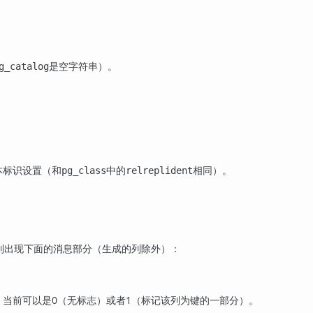
是空字符串）。
g_catalog
本标识设置（和
中的
相同）。
pg_class
relreplident
列出现下面的消息部分（生成的列除外）：
。当前可以是0（无标志）或者1（标记该列为键的一部分）。