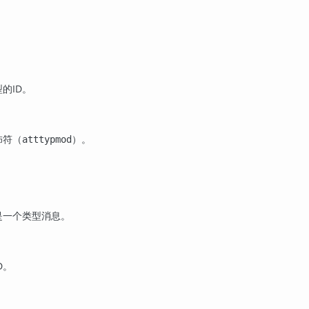
的ID。
饰符（
）。
atttypmod
是一个类型消息。
D。