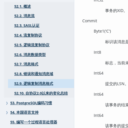
52.1. 概述
事务的XID。
52.2. 消息流
Commit
52.3. SASL认证
Byte1('C')
52.4. 流复制协议
标识该消息
52.5. 逻辑流复制协议
Int8
52.6. 消息数据类型
标志，当前
52.7. 消息格式
Int64
52.8. 错误和通知消息域
提交的LSN
52.9. 逻辑复制消息格式
52.10. 自协议2.0以来的变化总结
Int64
53. PostgreSQL编码习惯
❯
该事务的结束
54. 本国语言支持
❯
Int64
55. 编写一个过程语言处理器
该事务的提交时