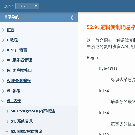
版本：
目录导航
❮
52.9. 逻辑复制消息
前言
❯
这一节介绍每一种逻辑复制
I. 教程
❯
中所述的复制协议WAL
II. SQL 语言
❯
Begin
III. 服务器管理
❯
Byte1('B')
IV. 客户端接口
❯
标识该消息
V. 服务器编程
❯
Int64
VI. 参考
❯
VII. 内部
该事务的最终
❯
50. PostgreSQL内部概述
❯
Int64
51. 系统目录
❯
该事务的提交时
52. 前端/后端协议
❯
Int32