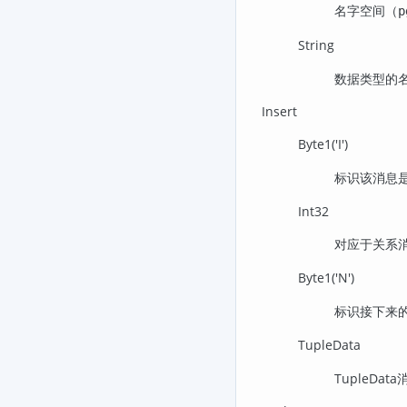
名字空间（
p
String
数据类型的
Insert
Byte1('I')
标识该消息
Int32
对应于关系消
Byte1('N')
标识接下来的
TupleData
TupleDa