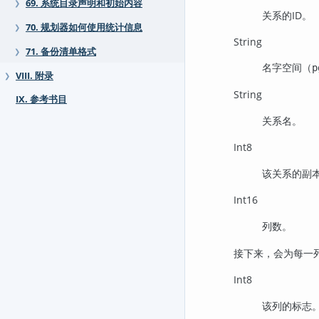
69. 系统目录声明和初始内容
❯
关系的ID。
70. 规划器如何使用统计信息
❯
String
71. 备份清单格式
❯
名字空间（
p
VIII. 附录
❯
String
IX. 参考书目
关系名。
Int8
该关系的副
Int16
列数。
接下来，会为每一
Int8
该列的标志