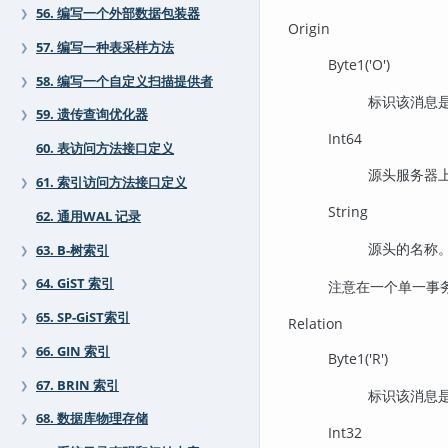
56. 编写一个外部数据包装器
❯
Origin
57. 编写一种表采样方法
❯
Byte1('O')
58. 编写一个自定义扫描提供者
❯
标识该消息
59. 遗传查询优化器
❯
Int64
60. 表访问方法接口定义
源头服务器上
61. 索引访问方法接口定义
❯
String
62. 通用WAL 记录
源头的名称
63. B-树索引
❯
64. GiST 索引
注意在一个单一事务
❯
65. SP-GiST索引
❯
Relation
66. GIN 索引
❯
Byte1('R')
67. BRIN 索引
❯
标识该消息
68. 数据库物理存储
❯
Int32