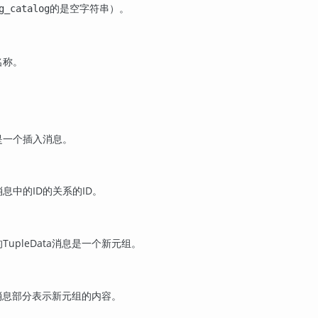
的是空字符串）。
g_catalog
名称。
是一个插入消息。
息中的ID的关系的ID。
TupleData消息是一个新元组。
ta消息部分表示新元组的内容。