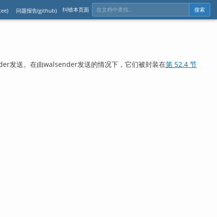
纠错本页面
ee)
问题报告(github)
搜索
r发送。在由walsender发送的情况下，它们被封装在
第 52.4 节