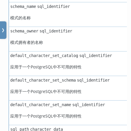
schema_name
sql_identifier
模式的名称
❯
schema_owner
sql_identifier
模式拥有者的名称
default_character_set_catalog
sql_identifier
应用于一个
PostgreSQL
中不可用的特性
default_character_set_schema
sql_identifier
应用于一个
PostgreSQL
中不可用的特性
default_character_set_name
sql_identifier
应用于一个
PostgreSQL
中不可用的特性
sql_path
character_data