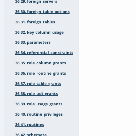
36.29. foreign_servers
36.30. foreign_table_options
36.31. foreign_tables
36.32. key_column_usage
36.33. parameters
36.34. referential_constraints
36.35. role_column_grants
36.36. role_routine_grants
36.37. role_table_grants
36.38. role_udt_grants
36.39. role_usage_grants
36.40. routine_privileges
36.41. routines
36.42. schemata