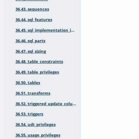
36.43. sequences
36.44. sql_features
36.45. sql_implementation_info
36.46. sql_parts
36.47. sql_sizing
36.48. table_constraints
36.49. table_privileges
36.50. tables
36.51. transforms
36.52. triggered_update_columns
36.53. triggers
36.54. udt_privileges
36.55. usage_privileges