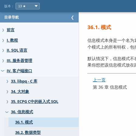
版本：
目录导航
❮
36.1. 模式
前言
❯
信息模式本身是一个名为
I. 教程
❯
个模式上的所有特权，包
II. SQL 语言
❯
默认情况下，信息模式不
III. 服务器管理
❯
果你想把该信息模式放在
IV. 客户端接口
❯
上一页
33. libpq - C 库
❯
第 36 章 信息模式
34. 大对象
❯
35. ECPG C中的嵌入式 SQL
❯
36. 信息模式
❯
36.1. 模式
36.2. 数据类型