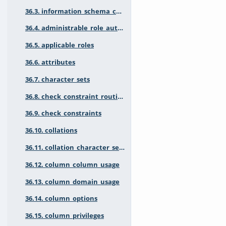
36.3. information_schema_catalog_name
36.4. administrable_role_authorizations
36.5. applicable_roles
36.6. attributes
36.7. character_sets
36.8. check_constraint_routine_usage
36.9. check_constraints
36.10. collations
36.11. collation_character_set_applicability
36.12. column_column_usage
36.13. column_domain_usage
36.14. column_options
36.15. column_privileges