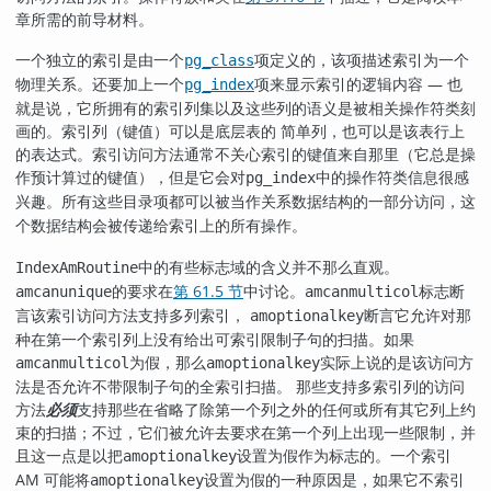
章所需的前导材料。
一个独立的索引是由一个
项定义的，该项描述索引为一个
pg_class
物理关系。还要加上一个
项来显示索引的逻辑内容 — 也
pg_index
就是说，它所拥有的索引列集以及这些列的语义是被相关操作符类刻
画的。索引列（键值）可以是底层表的 简单列，也可以是该表行上
的表达式。索引访问方法通常不关心索引的键值来自那里（它总是操
作预计算过的键值），但是它会对
中的操作符类信息很感
pg_index
兴趣。所有这些目录项都可以被当作
数据结构的一部分访问，这
关系
个数据结构会被传递给索引上的所有操作。
中的有些标志域的含义并不那么直观。
IndexAmRoutine
的要求在
第 61.5 节
中讨论。
标志断
amcanunique
amcanmulticol
言该索引访问方法支持多列索引，
断言它允许对那
amoptionalkey
种在第一个索引列上没有给出可索引限制子句的扫描。如果
为假，那么
实际上说的是该访问方
amcanmulticol
amoptionalkey
法是否允许不带限制子句的全索引扫描。 那些支持多索引列的访问
方法
必须
支持那些在省略了除第一个列之外的任何或所有其它列上约
束的扫描；不过，它们被允许去要求在第一个列上出现一些限制，并
且这一点是以把
设置为假作为标志的。一个索引
amoptionalkey
AM 可能将
设置为假的一种原因是，如果它不索引
amoptionalkey