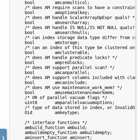
    bool        amcanmulticol;

    /* does AM require scans to have a constraint 
    bool        amoptionalkey;

    /* does AM handle ScalarArrayOpExpr quals? */

    bool        amsearcharray;

    /* does AM handle IS NULL/IS NOT NULL quals? */
    bool        amsearchnulls;

    /* can index storage data type differ from col
    bool        amstorage;

    /* can an index of this type be clustered on? *
    bool        amclusterable;

    /* does AM handle predicate locks? */

    bool        ampredlocks;

    /* does AM support parallel scan? */

    bool        amcanparallel;

    /* does AM support columns included with claus
    bool        amcaninclude;

    /* does AM use maintenance_work_mem? */

    bool        amusemaintenanceworkmem;

    /* OR of parallel vacuum flags */

    uint8       amparallelvacuumoptions;

    /* type of data stored in index, or InvalidOid
    Oid         amkeytype;

    /* interface functions */

    ambuild_function ambuild;

    ambuildempty_function ambuildempty;

    aminsert_function aminsert;

❯