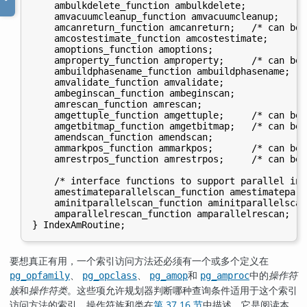
    ambulkdelete_function ambulkdelete;

    amvacuumcleanup_function amvacuumcleanup;

    amcanreturn_function amcanreturn;   /* can be N
    amcostestimate_function amcostestimate;

    amoptions_function amoptions;

    amproperty_function amproperty;     /* can be N
    ambuildphasename_function ambuildphasename;   
    amvalidate_function amvalidate;

    ambeginscan_function ambeginscan;

    amrescan_function amrescan;

    amgettuple_function amgettuple;     /* can be N
    amgetbitmap_function amgetbitmap;   /* can be N
    amendscan_function amendscan;

    ammarkpos_function ammarkpos;       /* can be N
    amrestrpos_function amrestrpos;     /* can be N
    /* interface functions to support parallel ind
    amestimateparallelscan_function amestimatepara
    aminitparallelscan_function aminitparallelscan
    amparallelrescan_function amparallelrescan;   
要想真正有用，一个索引访问方法还必须有一个或多个定义在
、
、
和
中的
操作符
pg_opfamily
pg_opclass
pg_amop
pg_amproc
族
和
操作符类
。这些项允许规划器判断哪种查询条件适用于这个索引
访问方法的索引。操作符族和类在
第 37.16 节
中描述，它是阅读本