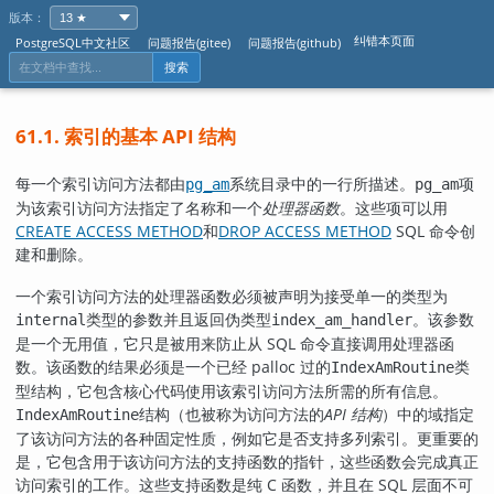
版本：
纠错本页面
PostgreSQL中文社区
问题报告(gitee)
问题报告(github)
搜索
61.1. 索引的基本 API 结构
每一个索引访问方法都由
系统目录中的一行所描述。
项
pg_am
pg_am
为该索引访问方法指定了名称和一个
处理器函数
。这些项可以用
CREATE ACCESS METHOD
和
DROP ACCESS METHOD
SQL 命令创
建和删除。
一个索引访问方法的处理器函数必须被声明为接受单一的类型为
类型的参数并且返回伪类型
。该参数
internal
index_am_handler
是一个无用值，它只是被用来防止从 SQL 命令直接调用处理器函
数。该函数的结果必须是一个已经 palloc 过的
类
IndexAmRoutine
型结构，它包含核心代码使用该索引访问方法所需的所有信息。
结构（也被称为访问方法的
API 结构
）中的域指定
IndexAmRoutine
了该访问方法的各种固定性质，例如它是否支持多列索引。更重要的
是，它包含用于该访问方法的支持函数的指针，这些函数会完成真正
访问索引的工作。这些支持函数是纯 C 函数，并且在 SQL 层面不可