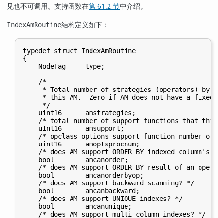
见也不可调用。支持函数在
第 61.2 节
中介绍。
结构定义如下：
IndexAmRoutine
typedef struct IndexAmRoutine

{

    NodeTag     type;

    /*

     * Total number of strategies (operators) by w
     * this AM.  Zero if AM does not have a fixed 
     */

    uint16      amstrategies;

    /* total number of support functions that this
    uint16      amsupport;

    /* opclass options support function number or 0
    uint16      amoptsprocnum;

    /* does AM support ORDER BY indexed column's v
    bool        amcanorder;

    /* does AM support ORDER BY result of an opera
    bool        amcanorderbyop;

    /* does AM support backward scanning? */

    bool        amcanbackward;

    /* does AM support UNIQUE indexes? */

    bool        amcanunique;

    /* does AM support multi-column indexes? */
