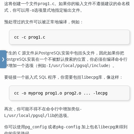
这将创建一个文件
。如果你的输入文件不遵循建议的命名模
prog1.c
式，你可以用
选项显式地指定输出文件。
-o
预处理过的文件可以被正常地编译，例如：
产生的 C 源文件从
PostgreSQL
安装中包括头文件，因此如果你把
PostgreSQL
安装在一个不被默认搜索的位置，你必须在编译命令行
❯
中增加一个选项（例如
）。
-I/usr/local/pgsql/include
要链接一个嵌入式 SQL 程序，你需要包括
库，像这样：
libecpg
再次，你可能不得不在命令行中增加类似
-
的选项。
L/usr/local/pgsql/lib
你可以使用
或者
加上包名
来得到
pg_config
pkg-config
libecpg
你的安装路径。