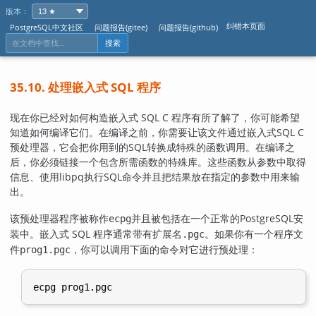
版本：
纠错本页面
PostgreSQL中文社区
问题报告(gitee)
问题报告(github)
搜索
35.10. 处理嵌入式 SQL 程序
现在你已经对如何构造嵌入式 SQL C 程序有所了解了，你可能希望
知道如何编译它们。在编译之前，你需要让该文件通过嵌入式
SQL
C
预处理器，它会把你用到的
SQL
转换成特殊的函数调用。在编译之
后，你必须链接一个包含所需函数的特殊库。这些函数从参数中取得
信息、使用
libpq
执行
SQL
命令并且把结果放在指定的参数中用来输
出。
该预处理器程序被称作
并且被包括在一个正常的
PostgreSQL
安
ecpg
装中。嵌入式 SQL 程序通常带有扩展名
。如果你有一个程序文
.pgc
件
，你可以调用下面的命令对它进行预处理：
prog1.pgc