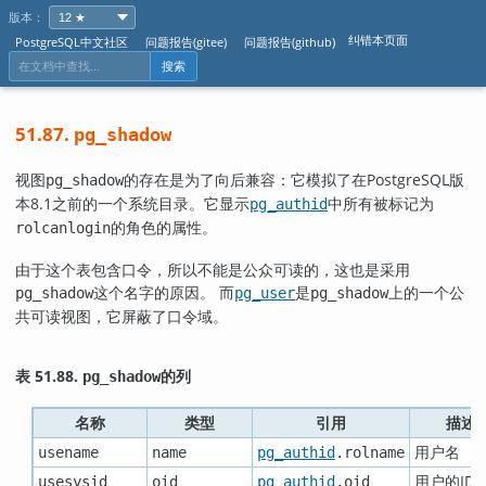
版本：
纠错本页面
PostgreSQL中文社区
问题报告(gitee)
问题报告(github)
搜索
51.87.
pg_shadow
视图
的存在是为了向后兼容：它模拟了在
PostgreSQL
版
pg_shadow
本8.1之前的一个系统目录。它显示
中所有被标记为
pg_authid
的角色的属性。
rolcanlogin
由于这个表包含口令，所以不能是公众可读的，这也是采用
这个名字的原因。 而
是
上的一个公
pg_shadow
pg_user
pg_shadow
共可读视图，它屏蔽了口令域。
表 51.88.
的列
pg_shadow
名称
类型
引用
描述
用户名
usename
name
pg_authid
.rolname
用户的ID
usesysid
oid
pg_authid
.oid