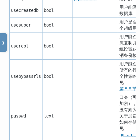
用户能否
usecreatedb
bool
数据库
用户是否
usesuper
bool
个超级用
用户能否
流复制并
❯
userepl
bool
统设置或
消备份模
用户能否
所有的行
全性策略
usebypassrls
bool
见
第 5.8 节
口令（可
加密），
没有则为
关于加密
passwd
text
如何存储
见
pg_authi