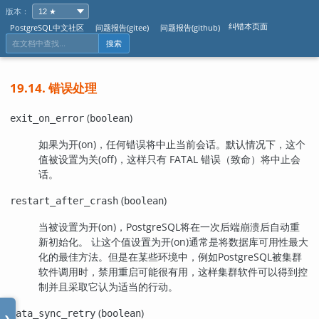
版本：
纠错本页面
PostgreSQL中文社区
问题报告(gitee)
问题报告(github)
搜索
19.14. 错误处理
(
)
exit_on_error
boolean
如果为开(on)，任何错误将中止当前会话。默认情况下，这个
值被设置为关(off)，这样只有 FATAL 错误（致命）将中止会
话。
(
)
restart_after_crash
boolean
当被设置为开(on)，
PostgreSQL
将在一次后端崩溃后自动重
新初始化。 让这个值设置为开(on)通常是将数据库可用性最大
化的最佳方法。但是在某些环境中，例如
PostgreSQL
被集群
软件调用时，禁用重启可能很有用，这样集群软件可以得到控
制并且采取它认为适当的行动。
(
)
data_sync_retry
boolean