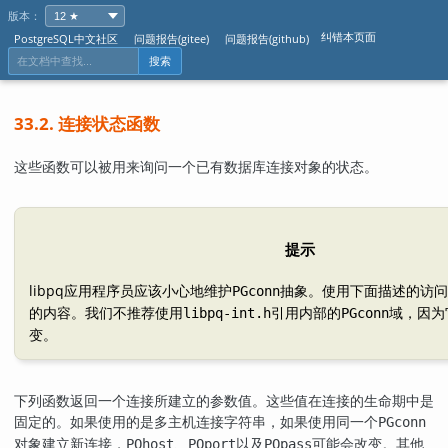
版本：
纠错本页面
PostgreSQL中文社区
问题报告(gitee)
问题报告(github)
搜索
33.2. 连接状态函数
这些函数可以被用来询问一个已有数据库连接对象的状态。
提示
libpq
应用程序员应该小心地维护
抽象。使用下面描述的访问
PGconn
的内容。我们不推荐使用
引用内部的
域，因为
libpq-int.h
PGconn
变。
下列函数返回一个连接所建立的参数值。这些值在连接的生命期中是
固定的。如果使用的是多主机连接字符串，如果使用同一个
PGconn
对象建立新连接，
、
以及
可能会改变。其他
PQhost
PQport
PQpass