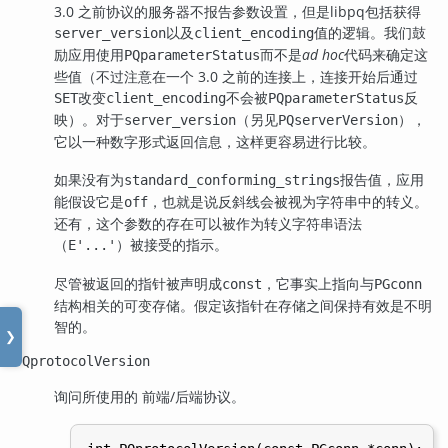
3.0 之前协议的服务器不报告参数设置，但是
libpq
包括获得
以及
值的逻辑。我们鼓
server_version
client_encoding
励应用使用
而不是
ad hoc
代码来确定这
PQparameterStatus
些值（不过注意在一个 3.0 之前的连接上，连接开始后通过
改变
不会被
反
SET
client_encoding
PQparameterStatus
映）。对于
（另见
），
server_version
PQserverVersion
它以一种数字形式返回信息，这样更容易进行比较。
如果没有为
报告值，应用
standard_conforming_strings
能假设它是
，也就是说反斜线会被视为字符串中的转义。
off
还有，这个参数的存在可以被作为转义字符串语法
（
）被接受的指示。
E'...'
尽管被返回的指针被声明成
，它事实上指向与
const
PGconn
结构相关的可变存储。假定该指针在存储之间保持有效是不明
智的。
❯
PQprotocolVersion
询问所使用的 前端/后端协议。