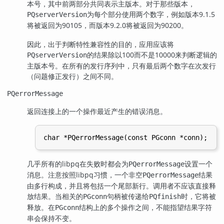
本号，其中前两部分共同表示主版本。对于那些版本，
为每个部分使用两个数字，例如版本9.1.5
PQserverVersion
将被返回为90105，而版本9.2.0将被返回为90200。
因此，出于判断特性兼容性的目的，应用应该将
的结果除以100而不是10000来判断逻辑的
PQserverVersion
主版本号。在所有的发行序列中，只有最后两个数字在次发行
（问题修正发行）之间不同。
PQerrorMessage
返回连接上的一个操作最近产生的错误消息。
几乎所有的
libpq
在失败时都会为
设置一个
PQerrorMessage
消息。注意按照
libpq
习惯，一个非空
结果
PQerrorMessage
由多行构成，并且将包括一个尾部新行。调用者不应该直接释
放结果。当相关的
句柄被传递给
时，它将被
PGconn
PQfinish
释放。在
结构上的多个操作之间，不能指望结果字符
PGconn
串会保持不变。