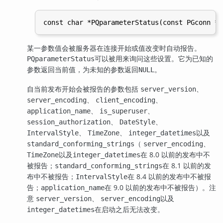
某一参数值会被服务器在连接开始或值改变时自动报告。
可以被用来询问这些设置。它为已知的
PQparameterStatus
参数返回当前值，为未知的参数返回
。
NULL
自当前发布开始会被报告的参数包括
、
server_version
、
、
server_encoding
client_encoding
、
、
application_name
is_superuser
、
、
session_authorization
DateStyle
、
、
以及
IntervalStyle
TimeZone
integer_datetimes
（
、
standard_conforming_strings
server_encoding
以及
在 8.0 以前的发布中不
TimeZone
integer_datetimes
被报告；
在 8.1 以前的发
standard_conforming_strings
布中不被报告；
在 8.4 以前的发布中不被报
IntervalStyle
告；
在 9.0 以前的发布中不被报告）。注
application_name
意
、
以及
server_version
server_encoding
在启动之后无法改变。
integer_datetimes