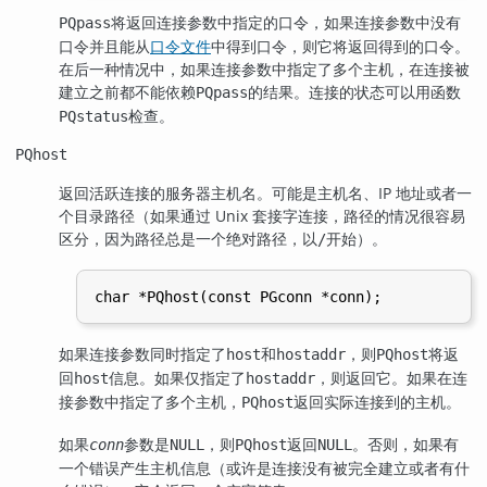
将返回连接参数中指定的口令，如果连接参数中没有
PQpass
口令并且能从
口令文件
中得到口令，则它将返回得到的口令。
在后一种情况中，如果连接参数中指定了多个主机，在连接被
建立之前都不能依赖
的结果。连接的状态可以用函数
PQpass
检查。
PQstatus
PQhost
返回活跃连接的服务器主机名。可能是主机名、IP 地址或者一
个目录路径（如果通过 Unix 套接字连接，路径的情况很容易
区分，因为路径总是一个绝对路径，以
开始）。
/
如果连接参数同时指定了
和
，则
将返
host
hostaddr
PQhost
回
信息。如果仅指定了
，则返回它。如果在连
host
hostaddr
接参数中指定了多个主机，
返回实际连接到的主机。
PQhost
如果
参数是
，则
返回
。否则，如果有
conn
NULL
PQhost
NULL
一个错误产生主机信息（或许是连接没有被完全建立或者有什