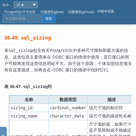
版本：
纠错本页面
PostgreSQL中文社区
问题报告(gitee)
问题报告(github)
搜索
36.49.
sql_sizing
表
包含有关
PostgreSQL
中多种尺寸限制和最大值的信
sql_sizing
息。这类信息主要用来在 ODBC 接口的情境中使用；其它接口的用
户可能将发现这类信息用处不大。由于这个原因，个体实现信息项没
有在这里描述，你将会在 ODBC 接口的描述中找到它们。
表 36.47.
列
sql_sizing
名称
数据类型
描述
该尺寸项的标识符
sizing_id
cardinal_number
该尺寸项的描述性名称
sizing_name
character_data
尺寸项的值，如果尺寸
是不受限制或不能确定