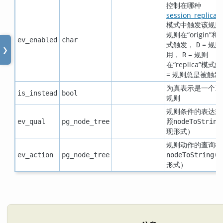
控制在哪种
session_replicati
模式中触发该规
规则在
“
origin
”
和
“
ev_enabled
char
式触发，
= 规
D
❯
用，
= 规则
R
在
“
replica
”
模式
= 规则总是被触发
为真表示是一个
IN
is_instead
bool
规则
规则条件的表达式
照
ev_qual
pg_node_tree
nodeToString
现形式）
规则动作的查询树
ev_action
pg_node_tree
nodeToString()
形式）