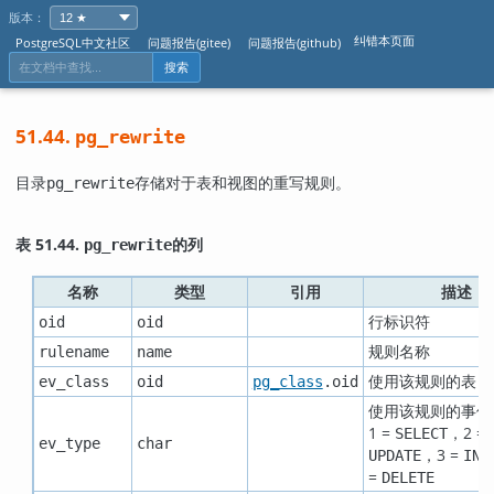
版本：
纠错本页面
PostgreSQL中文社区
问题报告(gitee)
问题报告(github)
搜索
51.44.
pg_rewrite
目录
存储对于表和视图的重写规则。
pg_rewrite
表 51.44.
的列
pg_rewrite
名称
类型
引用
描述
行标识符
oid
oid
规则名称
rulename
name
使用该规则的表
ev_class
oid
pg_class
.oid
使用该规则的事件
1 =
，2 =
SELECT
ev_type
char
，3 =
UPDATE
INS
=
DELETE