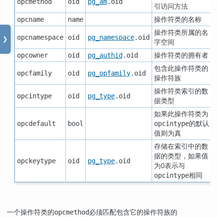
opcmethod
oid
pg_am
.oid
引访问方法
操作符类的名称
opcname
name
操作符类所属的名
opcnamespace
oid
pg_namespace
.oid
❯
字空间
操作符类的拥有者
opcowner
oid
pg_authid
.oid
包含此操作符类的
opcfamily
oid
pg_opfamily
.oid
操作符族
操作符类索引的数
opcintype
oid
pg_type
.oid
据类型
如果此操作符类为
的默认
opcdefault
bool
opcintype
值则为真
存储在索引中的数
据的类型，如果值
opckeytype
oid
pg_type
.oid
为0表示与
相同
opcintype
一个操作符类的
必须匹配包含它的操作符族的
opcmethod