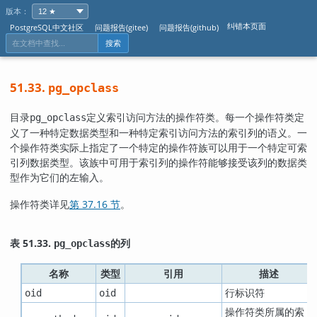
版本：
纠错本页面
PostgreSQL中文社区
问题报告(gitee)
问题报告(github)
搜索
51.33.
pg_opclass
目录
定义索引访问方法的操作符类。每一个操作符类定
pg_opclass
义了一种特定数据类型和一种特定索引访问方法的索引列的语义。一
个操作符类实际上指定了一个特定的操作符族可以用于一个特定可索
引列数据类型。该族中可用于索引列的操作符能够接受该列的数据类
型作为它们的左输入。
操作符类详见
第 37.16 节
。
表 51.33.
的列
pg_opclass
名称
类型
引用
描述
行标识符
oid
oid
操作符类所属的索