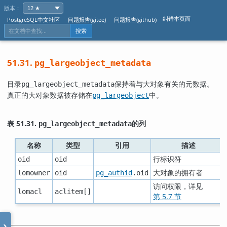
版本：
纠错本页面
PostgreSQL中文社区
问题报告(gitee)
问题报告(github)
搜索
51.31.
pg_largeobject_metadata
目录
保持着与大对象有关的元数据。
pg_largeobject_metadata
真正的大对象数据被存储在
中。
pg_largeobject
表 51.31.
的列
pg_largeobject_metadata
名称
类型
引用
描述
行标识符
oid
oid
大对象的拥有者
lomowner
oid
pg_authid
.oid
访问权限，详见
lomacl
aclitem[]
第 5.7 节