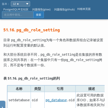
版本：
纠错本页面
PostgreSQL中文社区
问题报告(gitee)
问题报告(github)
搜索
51.16.
pg_db_role_setting
目录
为每一个角色和数据库组合记录被设置
pg_db_role_setting
到运行时配置变量的默认值。
和大部分系统目录不同，
是在集簇的所有数
pg_db_role_setting
据库之间共享的：在一个集簇中只有一份
拷
pg_db_role_setting
贝，而不是每个数据库一份。
表 51.16.
的列
pg_db_role_setting
名称
类型
引用
描述
此设置可用的数据
库OID，如果不与具
setdatabase
oid
pg_database
.oid
体数据库相关则为0