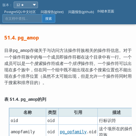
版本：
纠错本页面
PostgreSQL中文社区
问题报告(gitee)
问题报告(github)
搜索
51.4.
pg_amop
目录
存储关于与访问方法操作符族相关的操作符信息。对于
pg_amop
一个操作符族中的每一个成员即操作符都在这个目录中有一行。一个
成员可以是一个
搜索
操作符或者一个
排序
操作符。一个操作符可以出
现在多个族中，但在同一个组中既不能出现在多个搜索位置也不能出
现在多个排序位置（虽然不太可能出现，但是允许一个操作符同时用
于搜索和排序目的）。
表 51.4.
的列
pg_amop
名称
类型
引用
描述
行标识符
oid
oid
这个项所在的操作
amopfamily
oid
pg_opfamily
.oid
符族