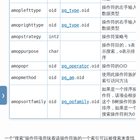
操作符的左手输入
amoplefttype
oid
pg_type
.oid
数据类型
操作符的右手输入
amoprighttype
oid
pg_type
.oid
数据类型
操作符策略号
amopstrategy
int2
操作符目的，
表
s
示搜索，
表示排
amoppurpose
char
o
序
操作符的OID
amopopr
oid
pg_operator
.oid
使用此操作符族的
amopmethod
oid
pg_am
.oid
索引访问方法
如果是一个排序操
作符，该项会根据
❯
这个 B树操作符族
amopsortfamily
oid
pg_opfamily
.oid
排序，如果是一个
搜索操作符则为0
一个
“
搜索
”
操作符项意味着该操作符族的一个索引可以被搜索来查找