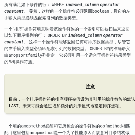
所有满足如下条件的行：
WHERE
indexed_column
operator
。 显然，这样的一个操作符必须返回
，且它的左
constant
boolean
手输入类型必须匹配索引列的数据类型。
一个
“
排序
”
操作符项意味着该操作符族的一个索引可以被扫描来返回
以如下顺序排列的行：
ORDER BY
indexed_column
operator
。 这样一个操作符能够返回任何可排序数据类型，尽管它
constant
的左手输入类型必须匹配索引列的数据类型。
的准确语义
ORDER BY
由
列指定，它必须引用一个适合于操作符结果类型
amopsortfamily
的B树操作符族。
注意
目前，一个排序操作符的排序顺序被假设为其引用的操作符族的默
。未来可能会通过增加额外的列来显式地指定排序选项。
LAST
一个项的
必须和它所包含的操作符族的
相匹
amopmethod
opfmethod
配（这里包括
是一个为了性能原因而故意对目录结构做
amopmethod