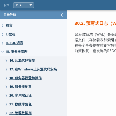
版本：
目录导航
❮
30.2. 预写式日志（
W
前言
❯
预写式日志
（
WAL
）是保
I. 教程
❯
据文件（存储着表和索引
II. SQL 语言
❯
在每个事务提交时刷写数
前滚恢复，也被称为RED
III. 服务器管理
❯
16. 从源代码安装
❯
17. 在Windows上从源代码安装
❯
18. 服务器设置和操作
❯
19. 服务器配置
❯
20. 客户端认证
❯
21. 数据库角色
❯
22. 管理数据库
❯