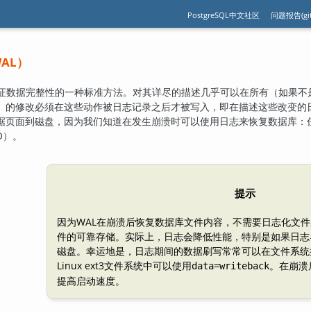
PostgreSQL中文社区
问题报告(git
AL
）
证数据完整性的一种标准方法。对其详尽的描述几乎可以在所有（如果不
）的修改必须在这些动作被日志记录之后才被写入，即在描述这些改变的
据页面到磁盘，因为我们知道在发生崩溃时可以使用日志来恢复数据库：
O）。
提示
因为
WAL
在崩溃后恢复数据库文件内容，不需要日志化文件
件的可靠存储。实际上，日志会降低性能，特别是如果日志
磁盘。幸运地是，日志期间的数据刷写常常可以在文件系统
Linux ext3文件系统中可以使用
。在崩溃
data=writeback
提高启动速度。