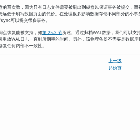
盘的写次数，因为只有日志文件需要被刷出到磁盘以保证事务被提交，而
要远低于刷写数据页面的代价。在处理很多影响数据存储不同部分的小事
可以提交很多事务。
fsync
间点恢复能被支持，如
第 25.3 节
所述。通过归档WAL数据，我们可以支
且重放WAL日志一直到所期望的时间。另外，该物理备份不需要是数据库
会修复任何内部不一致性。
上一级
起始页