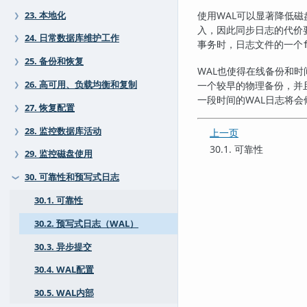
使用
WAL
可以显著降低磁
23. 本地化
❯
入，因此同步日志的代价
24. 日常数据库维护工作
❯
事务时，日志文件的一个
25. 备份和恢复
❯
WAL
也使得在线备份和时
一个较早的物理备份，并
26. 高可用、负载均衡和复制
❯
一段时间的WAL日志将
27. 恢复配置
❯
28. 监控数据库活动
上一页
❯
30.1. 可靠性
29. 监控磁盘使用
❯
30. 可靠性和预写式日志
❯
30.1. 可靠性
30.2. 预写式日志（WAL）
30.3. 异步提交
30.4. WAL配置
30.5. WAL内部