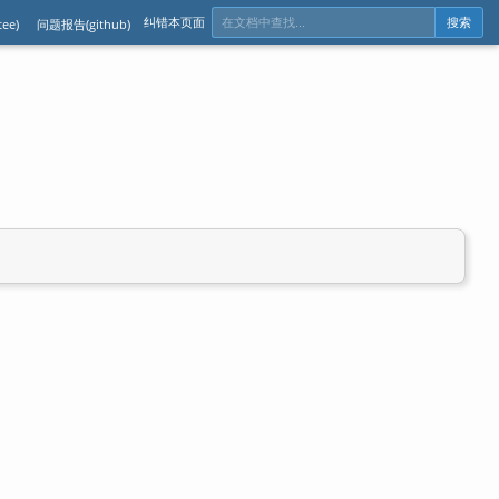
纠错本页面
ee)
问题报告(github)
搜索