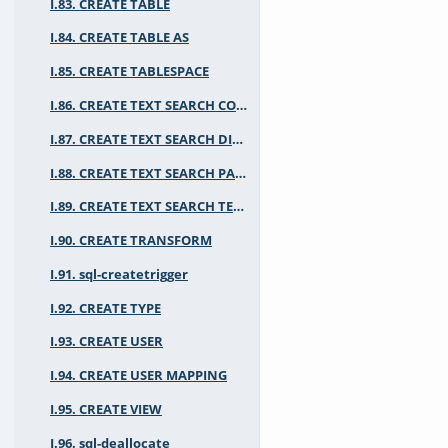
I.83. CREATE TABLE
I.84. CREATE TABLE AS
I.85. CREATE TABLESPACE
I.86. CREATE TEXT SEARCH CONFIGURATION
I.87. CREATE TEXT SEARCH DICTIONARY
I.88. CREATE TEXT SEARCH PARSER
I.89. CREATE TEXT SEARCH TEMPLATE
I.90. CREATE TRANSFORM
I.91. sql-createtrigger
I.92. CREATE TYPE
I.93. CREATE USER
I.94. CREATE USER MAPPING
I.95. CREATE VIEW
I.96. sql-deallocate