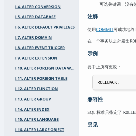
可选关键词，没有
I.4. ALTER CONVERSION
注解
I.5. ALTER DATABASE
I.6. ALTER DEFAULT PRIVILEGES
使用
COMMIT
可成功地终
I.7. ALTER DOMAIN
在一个事务块之外发出
RO
I.8. ALTER EVENT TRIGGER
示例
I.9. ALTER EXTENSION
要中止所有更改：
I.10. ALTER FOREIGN DATA WRAPPER
I.11. ALTER FOREIGN TABLE
I.12. ALTER FUNCTION
兼容性
I.13. ALTER GROUP
I.14. ALTER INDEX
SQL 标准只指定了
ROLLB
I.15. ALTER LANGUAGE
另见
I.16. ALTER LARGE OBJECT