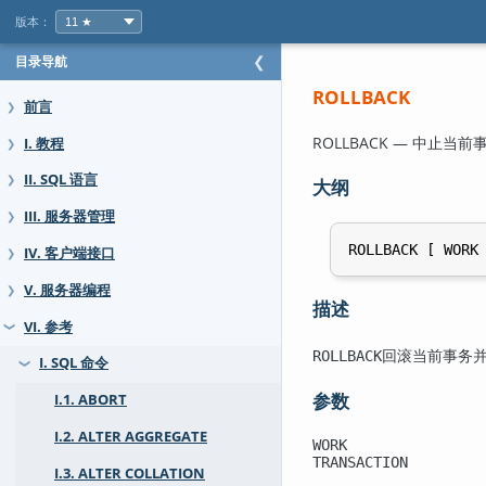
版本：
目录导航
❮
ROLLBACK
前言
❯
ROLLBACK — 中止当前
I. 教程
❯
II. SQL 语言
❯
大纲
III. 服务器管理
❯
IV. 客户端接口
❯
V. 服务器编程
❯
描述
VI. 参考
❯
回滚当前事务并
ROLLBACK
I. SQL 命令
❯
参数
I.1. ABORT
I.2. ALTER AGGREGATE
WORK
TRANSACTION
I.3. ALTER COLLATION