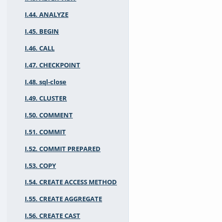
I.44. ANALYZE
I.45. BEGIN
I.46. CALL
I.47. CHECKPOINT
I.48. sql-close
I.49. CLUSTER
I.50. COMMENT
I.51. COMMIT
I.52. COMMIT PREPARED
I.53. COPY
I.54. CREATE ACCESS METHOD
I.55. CREATE AGGREGATE
I.56. CREATE CAST