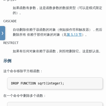
如果函数有参数，这是函数参数的数据类型（可以是模式限定
的）。
CASCADE
自动删除依赖于该函数的对象（例如操作符和触发器），然后
❯
删除所有 依赖于那些对象的对象（见
第 5.13 节
）。
RESTRICT
如果有任何对象依赖于该函数，则拒绝删除它。这是默认值。
示例
这个命令移除平方根函数：
在一个命令中删除多个函数：