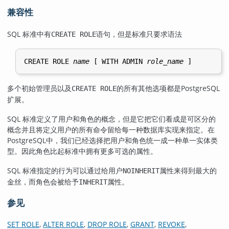
兼容性
SQL 标准中有
语句，但是标准只要求语法
CREATE ROLE
CREATE ROLE 
name
 [ WITH ADMIN 
role_name
多个初始管理员以及
的所有其他选项都是
PostgreSQL
CREATE ROLE
扩展。
SQL 标准定义了用户和角色的概念，但是它把它们看成是可区分的
概念并且将定义用户的所有命令留给每一种数据库实现来指定。在
PostgreSQL
中，我们已经选择把用户和角色统一成一种单一实体类
型。因此角色比起标准中拥有更多可选的属性。
SQL 标准指定的行为可以通过给用户
属性来得到最大的
NOINHERIT
金丝，而角色会被给予
属性。
INHERIT
参见
SET ROLE
,
ALTER ROLE
,
DROP ROLE
,
GRANT
,
REVOKE
,