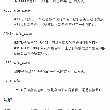
是
的一种已废弃的拼写方式。
IN GROUP
IN ROLE
ROLE
role_name
子句列出一个或者多个现有角色，它们会被自动作为成
ROLE
员加入到新角色中（这实际上新角色变成了一个
“
组
”
）。
ADMIN
role_name
子句与
相似，但是被提及的角色被使用
ADMIN
ROLE
WITH
加入到新角色中，让它们能够把这个角色中的
ADMIN OPTION
成员关系授予给其他人。
USER
role_name
子句是
子句的一个已废弃的拼写方式。
USER
ROLE
SYSID
uid
子句会被忽略，但是会为了向后兼容，还是会接受它。
SYSID
注解