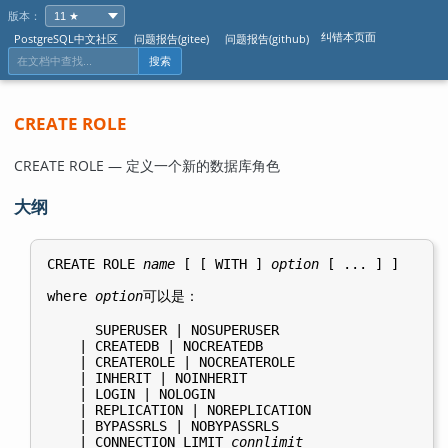
版本：
纠错本页面
PostgreSQL中文社区
问题报告(gitee)
问题报告(github)
搜索
CREATE ROLE
CREATE ROLE — 定义一个新的数据库角色
大纲
CREATE ROLE 
name
 [ [ WITH ] 
option
 [ ... ] ]

where 
option
可以是：
      SUPERUSER | NOSUPERUSER

    | CREATEDB | NOCREATEDB

    | CREATEROLE | NOCREATEROLE

    | INHERIT | NOINHERIT

    | LOGIN | NOLOGIN

    | REPLICATION | NOREPLICATION

    | BYPASSRLS | NOBYPASSRLS

    | CONNECTION LIMIT 
connlimit