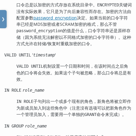
口令总是以加密的方式存放在系统目录中。
关键词
ENCRYPTED
没有实际效果，它只是为了向后兼容性而存在。加密的方法由
配置参数
password_encryption
决定。如果当前的口令字符
❯
串已经是MD5加密或者SCRAM加密的格式，那么不管
的值是什么，口令字符串还是原样存
password_encryption
储（因为系统无法解密以不同格式加密的口令字符串）。这种
方式允许在转储/恢复时重载加密的口令。
'
'
VALID UNTIL
timestamp
机制设置一个日期和时间，在该时间点之后角
VALID UNTIL
色的口令将会失效。如果这个子句被忽略，那么口令将总是有
效。
IN ROLE
role_name
子句列出一个或多个现有的角色，新角色将被立即作
IN ROLE
为新成员加入到这些角色中（注意没有选项可以把新角色作为
一个管理员加入，需要用一个单独的
命令来完成）。
GRANT
IN GROUP
role_name