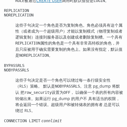
被通过
CREATE USER
调用时默认值会是
。
ROLE
LOGIN
REPLICATION
NOREPLICATION
这些子句决定一个角色是否为复制角色。角色必须具有这个属
性（或者成为一个超级用户）才能以复制模式（物理复制或者
逻辑复制）连接到服务器以及创建或者删除复制槽。一个具有
属性的角色是一个具有非常高特权的角色，并
REPLICATION
且只应被用于确实需要复制的角色上。如果没有指定，默认值
是
。
NOREPLICATION
BYPASSRLS
NOBYPASSRLS
这些子句决定是否一个角色可以绕过每一条行级安全性
（RLS）策略。 默认是
。注意 pg_dump 将默
NOBYPASSRLS
认 把
设置为
， 以确保一个表的所有内容被
row_security
OFF
转储出来。如果运行 pg_dump 的用户不 具有适当的权限，
将会返回一个错误。超级用户和被转储表的拥有者 总是可以
绕过 RLS。
CONNECTION LIMIT
connlimit