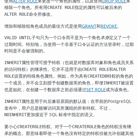
使用
ALTER ROLE
来更改一个角色的属性，以及使用
DROP ROLE
来
移除一个角色。所有用
指定的属性可以被后来的
CREATE ROLE
命令所修改。
ALTER ROLE
增加和移除组角色成员的最佳方式是使用
GRANT
和
REVOKE
。
子句只为一个口令而不是为一个角色
本身
定义了一个
VALID UNTIL
过期时间。特别地，当使用一个非基于口令认证的方法登录时，过期
时间是不会被强制的。
属性管理可授予特权（也就是对数据库对象和角色成员关系
INHERIT
的访问特权）的继承性。它并不适用于由
和
CREATE ROLE
ALTER
设置的特殊角色属性。例如，作为具有
特权的角色的
ROLE
CREATEDB
一个成员，并不会立刻授予创建数据库的角色，即便
被设置
INHERIT
也是如此，在创建一个数据库之前必须通过
SET ROLE
成为该角色。
属性是用于向后兼容原因的默认值：在早前的
PostgreSQL
INHERIT
发布中，用户总是能够访问其所属组的所有特权。不过，
更加接近于 SQL 标准中指定的语义。
NOINHERIT
要小心
特权。对于一个
角色的特权没有继
CREATEROLE
CREATEROLE
承的概念。那意味着即使一个角色没有特定的特权但被允许创建其他