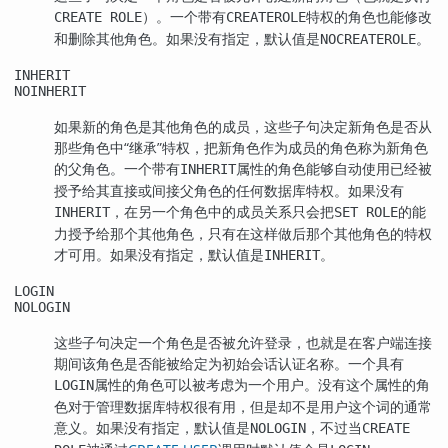
）。一个带有
特权的角色也能修改
CREATE ROLE
CREATEROLE
和删除其他角色。如果没有指定，默认值是
。
NOCREATEROLE
INHERIT
NOINHERIT
如果新的角色是其他角色的成员，这些子句决定新角色是否从
那些角色中
“
继承
”
特权，把新角色作为成员的角色称为新角色
的父角色。一个带有
属性的角色能够自动使用已经被
INHERIT
授予给其直接或间接父角色的任何数据库特权。如果没有
，在另一个角色中的成员关系只会把
的能
INHERIT
SET ROLE
力授予给那个其他角色，只有在这样做后那个其他角色的特权
才可用。如果没有指定，默认值是
。
INHERIT
LOGIN
NOLOGIN
这些子句决定一个角色是否被允许登录，也就是在客户端连接
期间该角色是否能被给定为初始会话认证名称。一个具有
属性的角色可以被考虑为一个用户。没有这个属性的角
LOGIN
色对于管理数据库特权很有用，但是却不是用户这个词的通常
意义。如果没有指定，默认值是
，不过当
NOLOGIN
CREATE