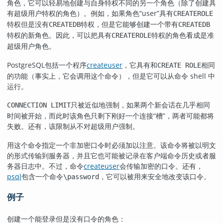
角色，它可以轻易地创建与自身特权不同的另一个角色（除了创建具
有超级用户特权的角色）。例如，如果角色
“
user
”
具有
CREATEROLE
特权但是没有
特权，但是它能够创建一个带有
CREATEDB
CREATEDB
特权的新角色。因此，可以把具有
特权的角色看成是准
CREATEROLE
超级用户角色。
PostgreSQL
包括一个程序
createuser
，它具有和
相同
CREATE ROLE
的功能（事实上，它会调用这个命令），但是它可以从命令 shell 中
运行。
只被近似地强制，如果两个新会话在几乎相同
CONNECTION LIMIT
时间被开始，而此时该角色只剩下刚好一个连接
“
槽
”
，两者可能都将
失败。还有，该限制从不对超级用户强制。
用这个命令指定一个非加密口令时必须加以注意。该命令将被以明文
的形式传输到服务器，并且它也可能被记录在客户端命令历史或者服
务器日志中。不过，命令
createuser
会传输加密的口令。还有，
psql
包含一个命令
，它可以被用来安全地改变该口令。
\password
例子
创建一个能登录但是没有口令的角色：