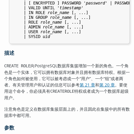
    | [ ENCRYPTED ] PASSWORD '
password
' | PASSWORD
    | VALID UNTIL '
timestamp
'

    | IN ROLE 
role_name
 [, ...]

    | IN GROUP 
role_name
 [, ...]

    | ROLE 
role_name
 [, ...]

    | ADMIN 
role_name
 [, ...]

    | USER 
role_name
 [, ...]

    | SYSID 
uid
描述
向
PostgreSQL
数据库集簇增加一个新的角色。一个角
CREATE ROLE
色是一个实体，它可以拥有数据库对象并且拥有数据库特权。根据一
个角色如何被使用，它可以被考虑成一个
“
用户
”
、一个
“
组
”
或者两
者。有关管理用户和认证的信息可以参考
第 21 章
和
第 20 章
。要使
用这个命令，你必须具有
特权或者成为一个数据库超级
CREATEROLE
用户。
注意角色是定义在数据库集簇层面上的，并且因此在集簇中的所有数
据库中都可用。
参数