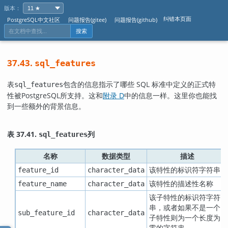
版本：
纠错本页面
PostgreSQL中文社区
问题报告(gitee)
问题报告(github)
搜索
37.43.
sql_features
表
包含的信息指示了哪些 SQL 标准中定义的正式特
sql_features
性被
PostgreSQL
所支持。这和
附录 D
中的信息一样。这里你也能找
到一些额外的背景信息。
表 37.41.
列
sql_features
名称
数据类型
描述
该特性的标识符字符串
feature_id
character_data
该特性的描述性名称
feature_name
character_data
该子特性的标识符字符
串，或者如果不是一个
sub_feature_id
character_data
子特性则为一个长度为
零的字符串