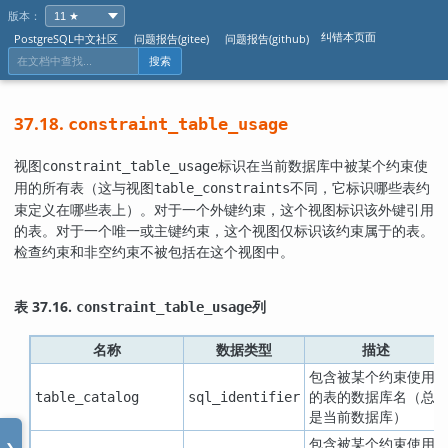
版本：
纠错本页面
PostgreSQL中文社区
问题报告(gitee)
问题报告(github)
搜索
37.18.
constraint_table_usage
视图
标识在当前数据库中被某个约束使
constraint_table_usage
用的所有表（这与视图
不同，它标识哪些表约
table_constraints
束定义在哪些表上）。对于一个外键约束，这个视图标识该外键引用
的表。对于一个唯一或主键约束，这个视图仅标识该约束属于的表。
检查约束和非空约束不被包括在这个视图中。
表 37.16.
列
constraint_table_usage
名称
数据类型
描述
包含被某个约束使用
的表的数据库名（总
table_catalog
sql_identifier
是当前数据库）
包含被某个约束使用