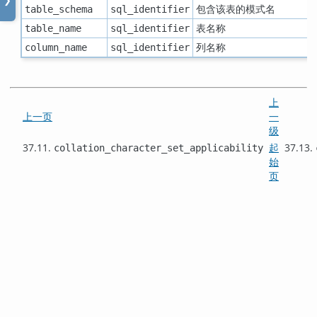
❯
包含该表的模式名
table_schema
sql_identifier
表名称
table_name
sql_identifier
列名称
column_name
sql_identifier
上
上一页
一
级
37.11.
起
37.13.
collation_character_set_applicability
始
页