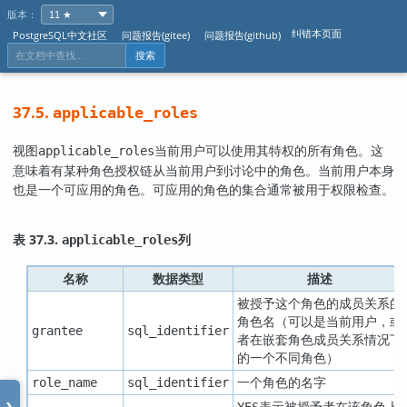
版本：
纠错本页面
PostgreSQL中文社区
问题报告(gitee)
问题报告(github)
搜索
37.5.
applicable_roles
视图
当前用户可以使用其特权的所有角色。这
applicable_roles
意味着有某种角色授权链从当前用户到讨论中的角色。当前用户本身
也是一个可应用的角色。可应用的角色的集合通常被用于权限检查。
表 37.3.
列
applicable_roles
名称
数据类型
描述
被授予这个角色的成员关系的
角色名（可以是当前用户，或
grantee
sql_identifier
者在嵌套角色成员关系情况下
的一个不同角色）
一个角色的名字
role_name
sql_identifier
表示被授予者在该角色上
YES