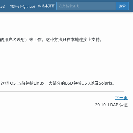
纠错本页面
ee)
问题报告(github)
搜索
选的用户名映射）来工作。这种方法只在本地连接上支持。
些 OS 当前包括
Linux
、大部分的
BSD
包括
OS X
以及
Solaris
。
下一页
20.10. LDAP 认证