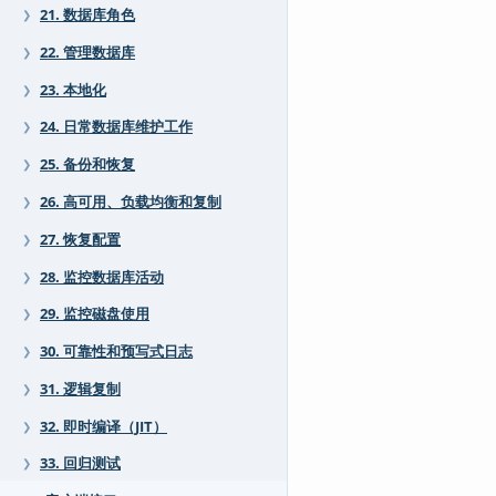
21. 数据库角色
❯
22. 管理数据库
❯
23. 本地化
❯
24. 日常数据库维护工作
❯
25. 备份和恢复
❯
26. 高可用、负载均衡和复制
❯
27. 恢复配置
❯
28. 监控数据库活动
❯
29. 监控磁盘使用
❯
30. 可靠性和预写式日志
❯
31. 逻辑复制
❯
32. 即时编译（JIT）
❯
33. 回归测试
❯