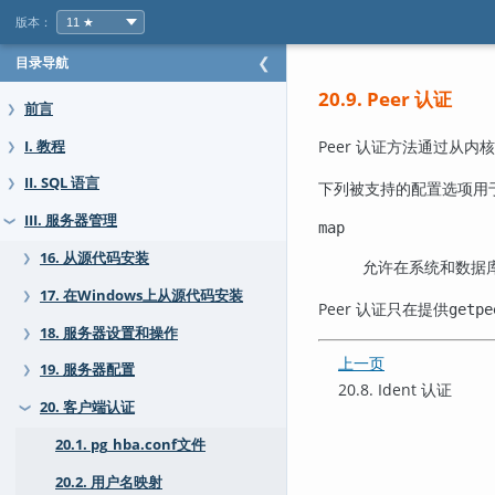
版本：
目录导航
❮
20.9. Peer 认证
前言
❯
Peer 认证方法通过
I. 教程
❯
II. SQL 语言
❯
下列被支持的配置选项用
III. 服务器管理
❯
map
16. 从源代码安装
❯
允许在系统和数据
17. 在Windows上从源代码安装
❯
Peer 认证只在提供
getpe
18. 服务器设置和操作
❯
上一页
19. 服务器配置
❯
20.8. Ident 认证
20. 客户端认证
❯
20.1. pg_hba.conf文件
20.2. 用户名映射