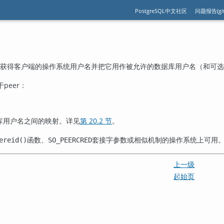
PostgreSQL中文社区
问题报告(git
从内核获得客户端的操作系统用户名并把它用作被允许的数据库用户名（和可
于
peer
：
库用户名之间的映射。详见
第 20.2 节
。
函数、
套接字参数或相似机制的操作系统上可用。这
ereid()
SO_PEERCRED
上一级
起始页