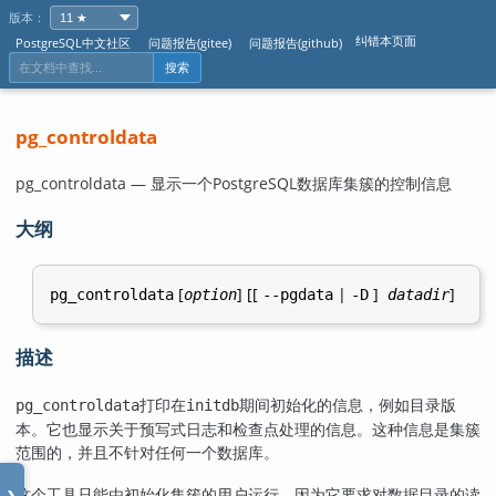
版本：
纠错本页面
PostgreSQL中文社区
问题报告(gitee)
问题报告(github)
搜索
pg_controldata
pg_controldata — 显示一个
PostgreSQL
数据库集簇的控制信息
大纲
[
] [[
|
]
]
pg_controldata
option
--pgdata
-D
datadir
描述
打印在
期间初始化的信息，例如目录版
pg_controldata
initdb
本。它也显示关于预写式日志和检查点处理的信息。这种信息是集簇
范围的，并且不针对任何一个数据库。
这个工具只能由初始化集簇的用户运行，因为它要求对数据目录的读