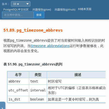
版本：
纠错本页面
PostgreSQL中文社区
问题报告(gitee)
问题报告(github)
搜索
51.89.
pg_timezone_abbrevs
视图
提供了对当前被时间输入例程识别的时
pg_timezone_abbrevs
区缩写的列表。当
timezone_abbreviations
运行时参数被修改，此
视图的内容会发生变化。
表 51.90.
的列
pg_timezone_abbrevs
名字
类型
描述
时区缩写
abbrev
text
相对于UTC的偏移（正值表示格林威治
utc_offset
interval
东部）
如果这是一个夏令时缩写，则为真
is_dst
boolean