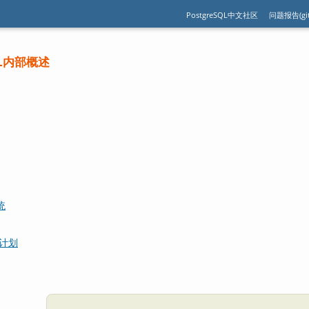
PostgreSQL中文社区
问题报告(git
SQL内部概述
统
的计划