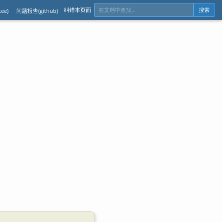
纠错本页面
ee)
问题报告(github)
搜索