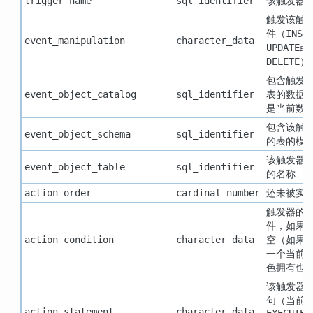
该触发器
trigger_name
sql_identifier
触发该触
件（
INSE
event_manipulation
character_data
或
UPDATE
）
DELETE
包含触发
表的数据
event_object_catalog
sql_identifier
是当前数
包含该触
event_object_schema
sql_identifier
的表的模
该触发器
event_object_table
sql_identifier
的名称
还未被实
action_order
cardinal_number
触发器的
W
件，如果
空（如果
action_condition
character_data
一个当前
色拥有也
该触发器
句（当前
action_statement
character_data
EXECUTE