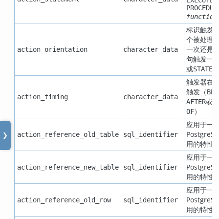
PROCEDUR
function
标识触发
个被处理
一次还是
action_orientation
character_data
句触发一
或
STATEM
触发器在
触发（
BEF
action_timing
character_data
或
AFTER
I
）
OF
应用于一
PostgreS
action_reference_old_table
sql_identifier
❯
用的特性
应用于一
PostgreS
action_reference_new_table
sql_identifier
用的特性
应用于一
PostgreS
action_reference_old_row
sql_identifier
用的特性