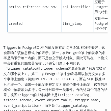
应用于一
PostgreS
action_reference_new_row
sql_identifier
用的特性
应用于一
PostgreS
created
time_stamp
用的特性
Triggers in
PostgreSQL
中的触发器有两点与 SQL 标准不兼容，这
会影响在该信息模式中的表示。第一，在
PostgreSQL
中触发器的名
字是局限于每个表的，而不是独立于模式对象。因此可能在一个模式
中会有重复的触发器名称，只要它们属于不同的表
（
和
才真正标识了触发器被定
trigger_catalog
trigger_schema
义在哪个表上）。第二，在
PostgreSQL
中触发器可以被定义为在多
个事件上触发（例如
），而在 SQL 标准中
ON INSERT OR UPDATE
只允许一个。如果一个触发器被定义为在多个事件上触发，它在信息
模式中被表示为多行，每一行对应于一类事件。作为这两个问题的结
果，视图
的主键实际上是
triggers
(trigger_catalog,
trigger_schema, event_object_table, trigger_name,
，而不是
event_manipulation)
(trigger_catalog,
（这是 SQL 标准指定的）。尽
trigger_schema, trigger_name)