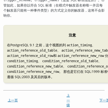
管如此，如果你以符合 SQL 标准（在模式中触发器名称唯一并且每
个触发器只能有一种事件类型）的方式定义你的触发器，这将不会影
响你。
注意
在
PostgreSQL
9.1 之前，这个视图的列
、
action_timing
、
action_reference_old_table
action_reference_new_tab
和
分
action_reference_old_row
action_reference_new_row
、
、
condition_timing
condition_reference_old_table
、
condition_reference_new_table
condition_reference_o
。 那也是它们在 SQL:1999 
condition_reference_new_row
遵循 SQL:2003 及其后的版本。
上
上一页
一
下一
级