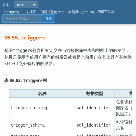
版本：
纠错本页面
PostgreSQL中文社区
问题报告(gitee)
问题报告(github)
搜索
36.55.
triggers
视图
包含所有定义在当前数据库中表和视图上的触发器，
triggers
并且只显示当前用户拥有的触发器或者是当前用户在其上具有某种除
之外特权的触发器。
SELECT
表 36.53.
列
triggers
名称
数据类型
描
包含该触
据库名（
trigger_catalog
sql_identifier
数据库）
包含该触
trigger_schema
sql_identifier
式名