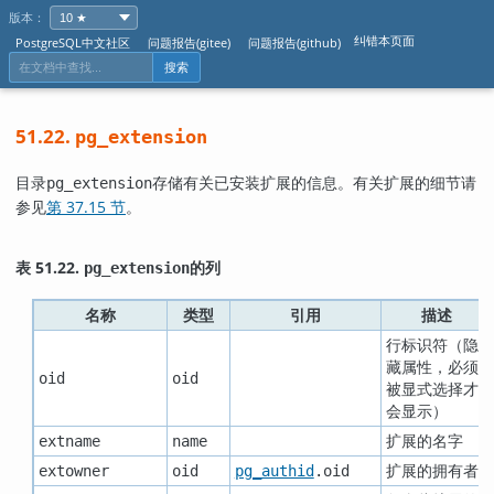
版本：
纠错本页面
PostgreSQL中文社区
问题报告(gitee)
问题报告(github)
搜索
51.22.
pg_extension
目录
存储有关已安装扩展的信息。有关扩展的细节请
pg_extension
参见
第 37.15 节
。
表 51.22.
的列
pg_extension
名称
类型
引用
描述
行标识符（隐
藏属性，必须
oid
oid
被显式选择才
会显示）
扩展的名字
extname
name
扩展的拥有者
extowner
oid
pg_authid
.oid